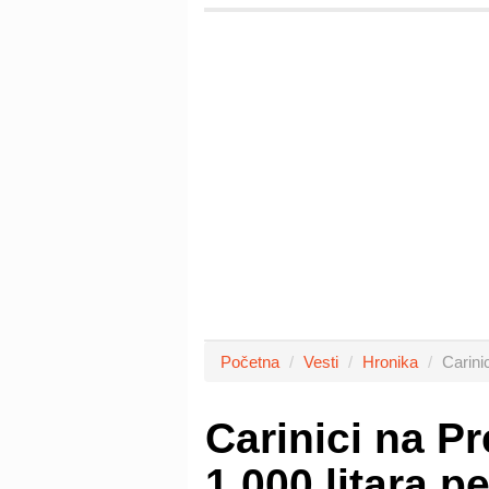
Početna
Vesti
Hronika
Carini
Carinici na Pr
1.000 litara p