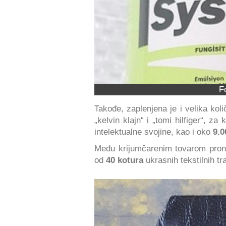
F
Takođe, zaplenjena je i velika koli
„kelvin klajn“ i „tomi hilfiger“, z
intelektualne svojine, kao i oko
9.0
Među krijumčarenim tovarom pron
od
40 kotura
ukrasnih tekstilnih trak