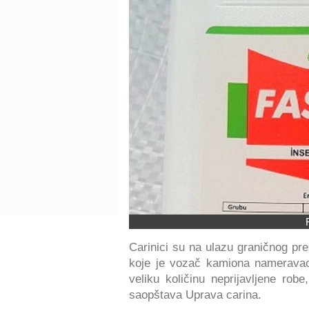
Carinici su na ulazu graničnog pr
koje je vozač kamiona nameravao 
veliku količinu neprijavljene rob
saopštava Uprava carina.