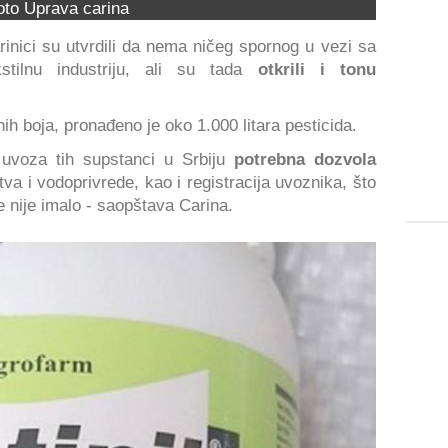
oto Uprava carina
inici su utvrdili da nema ničeg spornog u vezi sa
stilnu industriju, ali su tada
otkrili i tonu
h boja, pronađeno je oko 1.000 litara pesticida.
 uvoza tih supstanci u Srbiju
potrebna dozvola
va i vodoprivrede, kao i registracija uvoznika, što
nije imalo - saopštava Carina.