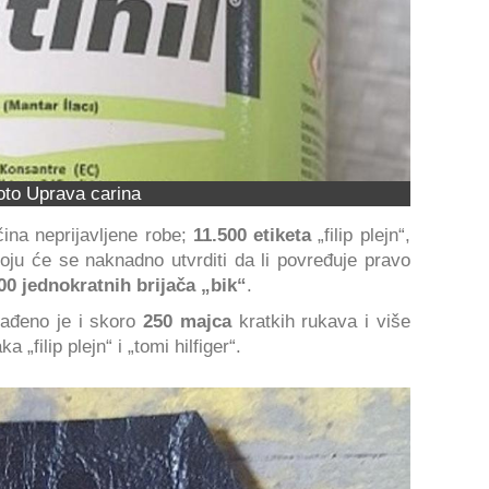
oto Uprava carina
čina neprijavljene robe;
11.500 etiketa
„filip plejn“,
a koju će se naknadno utvrditi da li povređuje pravo
00 jednokratnih brijača „bik“
.
ađeno je i skoro
250 majca
kratkih rukava i više
a „filip plejn“ i „tomi hilfiger“.