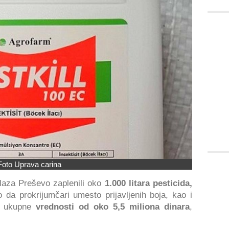
Foto Uprava carina
elaza Preševo zaplenili oko
1.000 litara pesticida,
da prokrijumčari umesto prijavljenih boja, kao i
e, ukupne
vrednosti od oko 5,5 miliona dinara
,