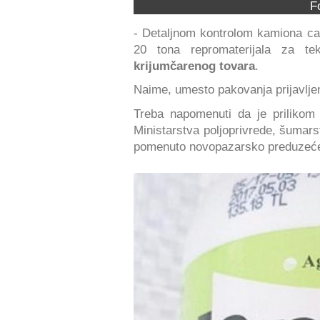
F
- Detaljnom kontrolom kamiona car
20 tona repromaterijala za tek
krijumčarenog tovara
.
Naime, umesto pakovanja prijavljeni
Treba napomenuti da je prilikom
Ministarstva poljoprivrede, šumarst
pomenuto novopazarsko preduzeće 