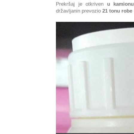
Prekršaj je otkriven
u kamionu 
državljanin prevozio
21 tonu robe 