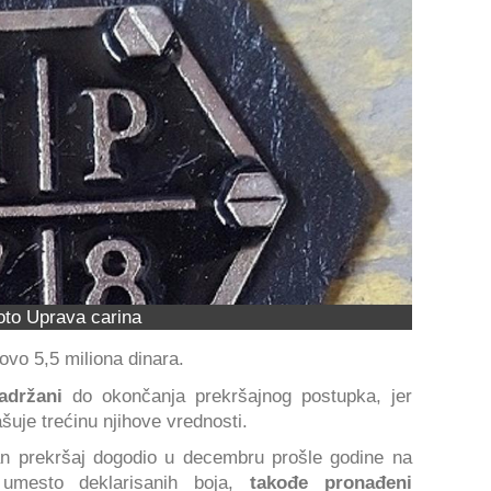
oto Uprava carina
ovo 5,5 miliona dinara.
adržani
do okončanja prekršajnog postupka, jer
uje trećinu njihove vrednosti.
n prekršaj dogodio u decembru prošle godine na
umesto deklarisanih boja,
takođe pronađeni