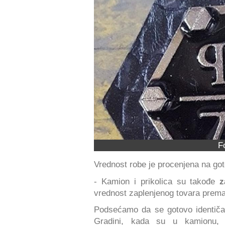
F
Vrednost robe je procenjena na got
- Kamion i prikolica su takođe
z
vrednost zaplenjenog tovara premaš
Podsećamo da se gotovo identiča
Gradini, kada su u kamionu, 