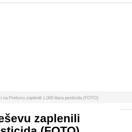
ci na Preševu zaplenili 1.000 litara pesticida (FOTO)
eševu zaplenili
esticida (FOTO)