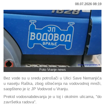
08.07.2026 08:19
Foto Vranje news
Bez vode su u sredu potrošači u Ulici Save Nemanjića
u naselju Raška, zbog oštećenja na vodovodnoj mreži,
saopšteno je iz JP Vodovod u Vranju.
Prekid vodosnabdevanja je u toj i okolnim ulicama, "do
završetka radova".