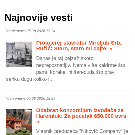
Najnovije vesti
Vranjenews 05.08.2026 19:34
Protojerej-stavrofor Miroljub Srb.
Ružić: Staro, staro mi dajte! »
Danas je taj pejzaž skoro
neprepoznatljiv. Nema više kaldrme što
pamti korake, ni šan-duda što pravi
senku dugu koliko i...
Vranjenews 05.08.2026 18:34
Odabran konzorcijum izvođača za
Haremluk: Za početak 650.000 evra
»
Vlasnik preduzeća "Niković Company" je