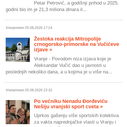
Petar Petrović, a godišnji prihod u 2025.
godini bio im je 21,3 miliona dinara il...
Vranjenews 05.08.2026 17:14
Žestoka reakcija Mitropolije
crnogorsko-primorske na Vučićeve
izjave »
Vranje - Povodom niza izjava koje je
Aleksandar Vučić dao u javnosti u
poslednjih nekoliko dana, a u kojima je u više na...
Vranjenews 05.08.2026 15:32
Po većniku Nenadu Đorđeviću
Nešiju vranjski sport cveta »
Uprkos gašenju više sportskih kolektiva
za vakta naprednjačke vlasti u Vranju i