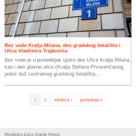
Bez vode Kralja Milana, deo gradskog šetališta i
Ulica Vladimira Trajkovića
Bez vode je u ponedeljak ujutro deo Ulice Kralja Milana,
kao i deo glavne ulice (Kralja Stefana Prvovenčanog,
potez duž centralnog gradskog šetališta...
1
2
sledeća ›
poslednja »
Medijska kuća Vranje News