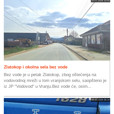
10.07.2026 10:05
Zlatokop i okolna sela bez vode
Bez vode je u petak Zlatokop, zbog oštećenja na
vodovodnoj mreži u tom vranjskom selu, saopšteno je
iz JP "Vodovod" u Vranju.Bez vode će, osim...
08.07.2026 08:19