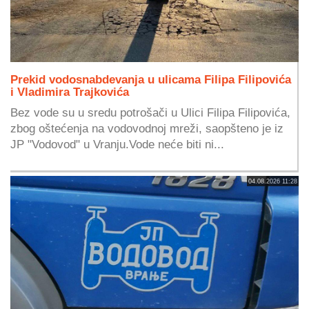
Prekid vodosnabdevanja u ulicama Filipa Filipovića
i Vladimira Trajkovića
Bez vode su u sredu potrošači u Ulici Filipa Filipovića,
zbog oštećenja na vodovodnoj mreži, saopšteno je iz
JP "Vodovod" u Vranju.Vode neće biti ni...
04.08.2026 11:28