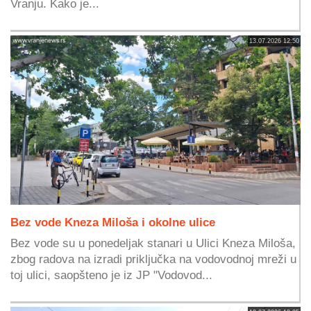
Vranju. Kako je...
13.07.2026 12:50
Bez vode Kneza Miloša i okolne ulice
Bez vode su u ponedeljak stanari u Ulici Kneza Miloša,
zbog radova na izradi priključka na vodovodnoj mreži u
toj ulici, saopšteno je iz JP "Vodovod...