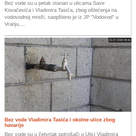
Bez vode su u petak stanari u ulicama Save
Kovačevića i Vladimira Tasića, zbog oštećenja na
vodovodnoj mreži, saopšteno je iz JP "Vodovod" u
Vranju....
23.07.2026 09:41
Bez vode Vladimira Tasića i okolne ulice zbog
havarije
Bez vode su u četvrtak potrošači u Ulici Vladimira