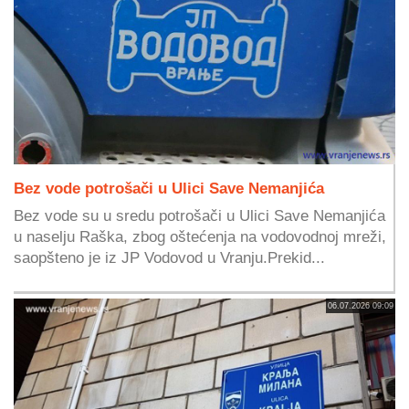
Bez vode potrošači u Ulici Save Nemanjića
Bez vode su u sredu potrošači u Ulici Save Nemanjića
u naselju Raška, zbog oštećenja na vodovodnoj mreži,
saopšteno je iz JP Vodovod u Vranju.Prekid...
06.07.2026 09:09