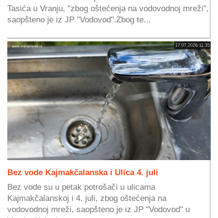
Tasića u Vranju, "zbog oštećenja na vodovodnoj mreži",
saopšteno je iz JP "Vodovod".Zbog te...
17.07.2026 11:35
Bez vode Kajmakčalanska i Ulica 4. juli
Bez vode su u petak potrošači u ulicama
Kajmakčalanskoj i 4. juli, zbog oštećenja na
vodovodnoj mreži, saopšteno je iz JP "Vodovod" u