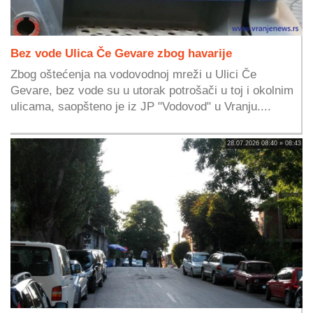
Bez vode Ulica Če Gevare zbog havarije
Zbog oštećenja na vodovodnoj mreži u Ulici Če
Gevare, bez vode su u utorak potrošači u toj i okolnim
ulicama, saopšteno je iz JP "Vodovod" u Vranju....
28.07.2026 08:40 » 08:43