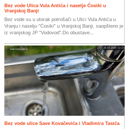
Bez vode Ulica Vula Antića i naselje Ćosiki u
Vranjskoj Banji
Bez vode su u utorak potrošači u Ulici Vula Antića u
Vranju i naselju "Ćosiki" u Vranjskoj Banji, saopšteno je
iz vranjskog JP "Vodovod".Do obustave...
24.07.2026 10:15
Bez vode ulice Save Kovačevića i Vladimira Tasića