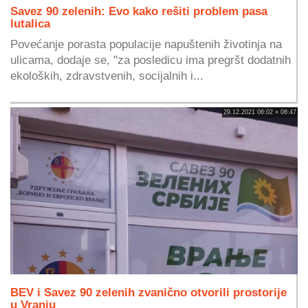
Savez 90 zelenih: Evo kako rešiti problem pasa
lutalica
Povećanje porasta populacije napuštenih životinja na
ulicama, dodaje se, "za posledicu ima pregršt dodatnih
ekoloških, zdravstvenih, socijalnih i...
29.12.2021 06:02 » 08:47
BEV i Savez 90 zelenih zvanično otvorili prostorije
u Vranju