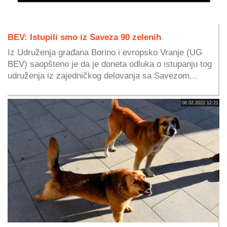
BEV: Istupili smo iz Saveza 90 zelenih
Iz Udruženja građana Borino i evropsko Vranje (UG
BEV) saopšteno je da je doneta odluka o istupanju tog
udruženja iz zajedničkog delovanja sa Savezom...
06.02.2022 12:21