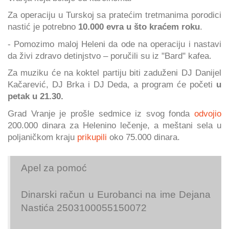
Za operaciju u Turskoj sa pratećim tretmanima porodici
nastić je potrebno
10.000 evra u što kraćem roku
.
- Pomozimo maloj Heleni da ode na operaciju i nastavi
da živi zdravo detinjstvo – poručili su iz "Bard" kafea.
Za muziku će na koktel partiju biti zaduženi DJ Danijel
Kačarević, DJ Brka i DJ Deda, a program će početi
u
petak u 21.30.
Grad Vranje je prošle sedmice iz svog fonda
odvojio
200.000 dinara za Helenino lečenje, a meštani sela u
poljaničkom kraju
prikupili
oko 75.000 dinara.
Apel za pomoć
Dinarski račun u Eurobanci na ime Dejana
Nastića 2503100055150072