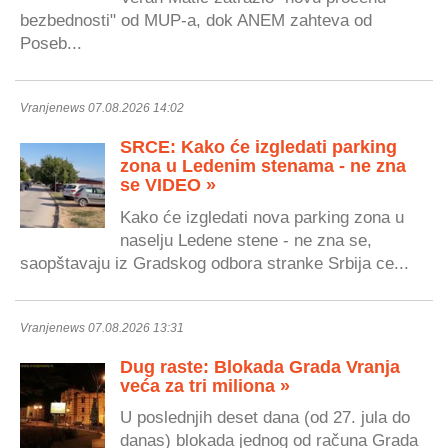
bezbednosti" od MUP-a, dok ANEM zahteva od
Poseb...
Vranjenews 07.08.2026 14:02
SRCE: Kako će izgledati parking
zona u Ledenim stenama - ne zna
se VIDEO »
Kako će izgledati nova parking zona u
naselju Ledene stene - ne zna se,
saopštavaju iz Gradskog odbora stranke Srbija ce...
Vranjenews 07.08.2026 13:31
Dug raste: Blokada Grada Vranja
veća za tri miliona »
U poslednjih deset dana (od 27. jula do
danas) blokada jednog od računa Grada