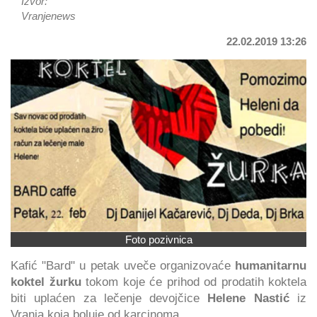
Izvor:
Vranjenews
22.02.2019 13:26
Foto pozivnica
Kafić "Bard" u petak uveče organizovaće
humanitarnu
koktel žurku
tokom koje će prihod od prodatih koktela
biti uplaćen za lečenje devojčice
Helene Nastić
iz
Vranja koja boluje od karcinoma.