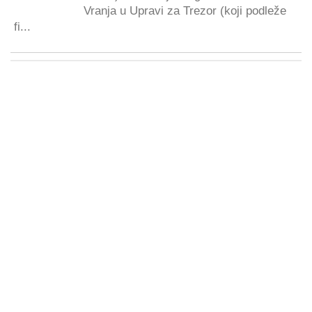
Vranja u Upravi za Trezor (koji podleže
fi...