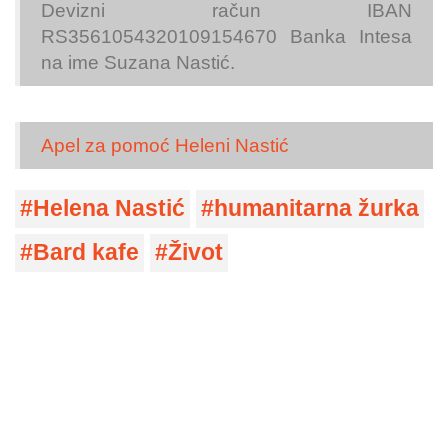
Devizni račun IBAN
RS3561054320109154670 Banka Intesa
na ime Suzana Nastić.
Apel za pomoć Heleni Nastić
Helena Nastić
humanitarna žurka
Bard kafe
Život