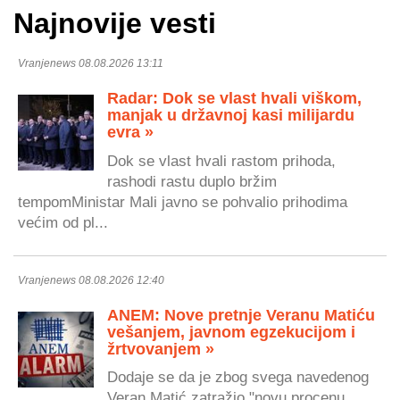
Najnovije vesti
Vranjenews 08.08.2026 13:11
Radar: Dok se vlast hvali viškom,
manjak u državnoj kasi milijardu
evra »
Dok se vlast hvali rastom prihoda,
rashodi rastu duplo bržim
tempomMinistar Mali javno se pohvalio prihodima
većim od pl...
Vranjenews 08.08.2026 12:40
ANEM: Nove pretnje Veranu Matiću
vešanjem, javnom egzekucijom i
žrtvovanjem »
Dodaje se da je zbog svega navedenog
Veran Matić zatražio "novu procenu