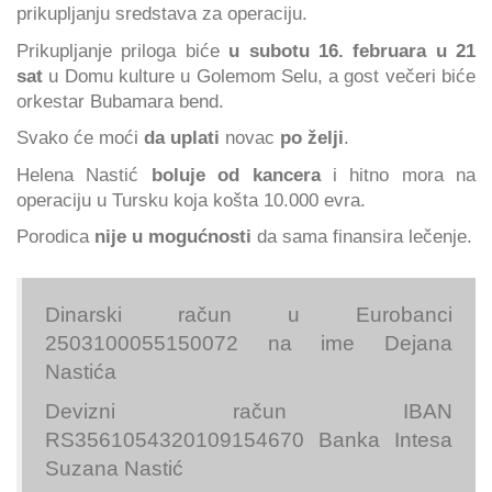
prikupljanju sredstava za operaciju.
Prikupljanje priloga biće
u subotu 16. februara u 21
sat
u Domu kulture u Golemom Selu, a gost večeri biće
orkestar Bubamara bend.
Svako će moći
da uplati
novac
po želji
.
Helena Nastić
boluje od kancera
i hitno mora na
operaciju u Tursku koja košta 10.000 evra.
Porodica
nije u mogućnosti
da sama finansira lečenje.
Dinarski račun u Eurobanci
2503100055150072 na ime Dejana
Nastića
Devizni račun IBAN
RS3561054320109154670 Banka Intesa
Suzana Nastić