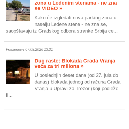
zona u Ledenim stenama - ne zna
se VIDEO »
Kako će izgledati nova parking zona u
naselju Ledene stene - ne zna se,
saopštavaju iz Gradskog odbora stranke Srbija ce...
Vranjenews 07.08.2026 13:31
Dug raste: Blokada Grada Vranja
veća za tri miliona »
U poslednjih deset dana (od 27. jula do
danas) blokada jednog od računa Grada
Vranja u Upravi za Trezor (koji podleže
fi...