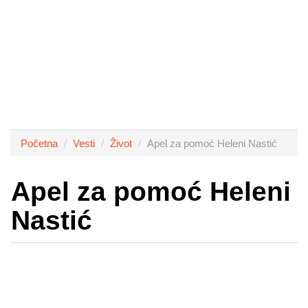
Početna
Vesti
Život
Apel za pomoć Heleni Nastić
Apel za pomoć Heleni
Nastić