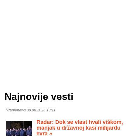
Najnovije vesti
Vranjenews 08.08.2026 13:11
Radar: Dok se vlast hvali viškom,
manjak u državnoj kasi milijardu
evra »