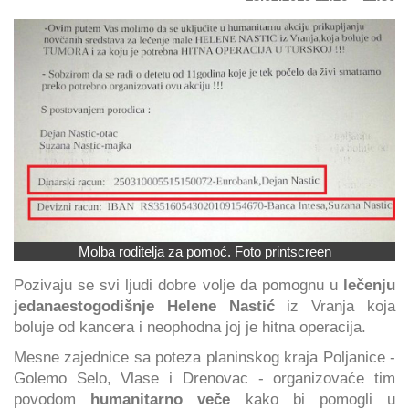
Molba roditelja za pomoć. Foto printscreen
Pozivaju se svi ljudi dobre volje da pomognu u
lečenju
jedanaestogodišnje Helene Nastić
iz Vranja koja
boluje od kancera i neophodna joj je hitna operacija.
Mesne zajednice sa poteza planinskog kraja Poljanice -
Golemo Selo, Vlase i Drenovac - organizovaće tim
povodom
humanitarno veče
kako bi pomogli u