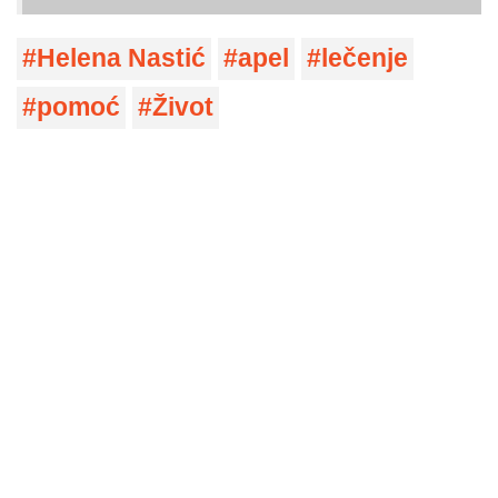
Helena Nastić
apel
lečenje
pomoć
Život