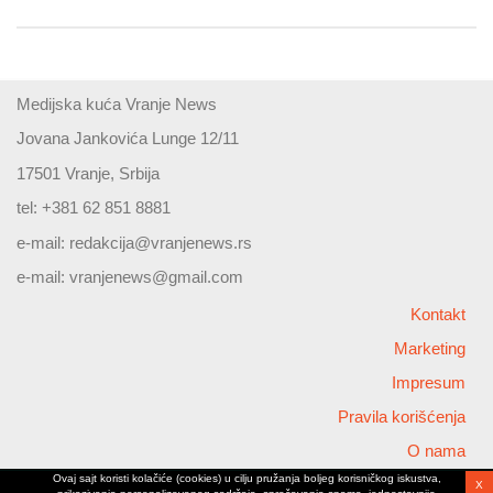
Medijska kuća Vranje News
Jovana Jankovića Lunge 12/11
17501 Vranje, Srbija
tel: +381 62 851 8881
e-mail:
redakcija@vranjenews.rs
e-mail:
vranjenews@gmail.com
Kontakt
Marketing
Impresum
Pravila korišćenja
O nama
Ovaj sajt koristi kolačiće (cookies) u cilju pružanja boljeg korisničkog iskustva,
X
Copyright © 2026 Vranjenews