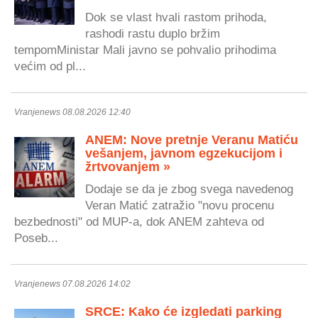
Dok se vlast hvali rastom prihoda,
rashodi rastu duplo bržim
tempomMinistar Mali javno se pohvalio prihodima
većim od pl...
Vranjenews 08.08.2026 12:40
ANEM: Nove pretnje Veranu Matiću
vešanjem, javnom egzekucijom i
žrtvovanjem »
Dodaje se da je zbog svega navedenog
Veran Matić zatražio "novu procenu
bezbednosti" od MUP-a, dok ANEM zahteva od
Poseb...
Vranjenews 07.08.2026 14:02
SRCE: Kako će izgledati parking