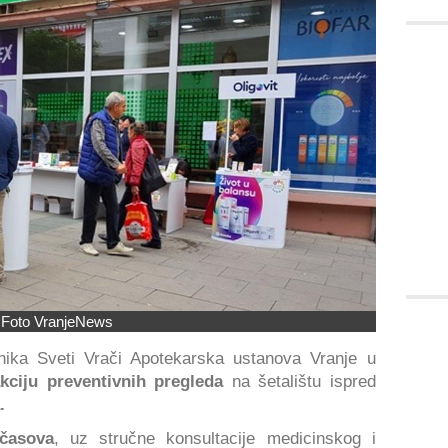
Foto VranjeNews
ika Sveti Vrači Apotekarska ustanova Vranje u
kciju preventivnih pregleda
na šetalištu ispred
.
časova
, uz stručne konsultacije medicinskog i