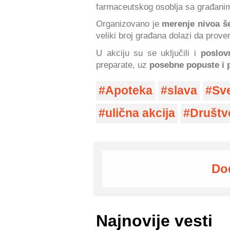
farmaceutskog osoblja sa građani
Organizovano je
merenje nivoa š
veliki broj građana dolazi da prove
U akciju su se uključili i
poslov
preparate, uz
posebne popuste i 
Apoteka
slava
Sve
ulična akcija
Društv
Do
Najnovije vesti