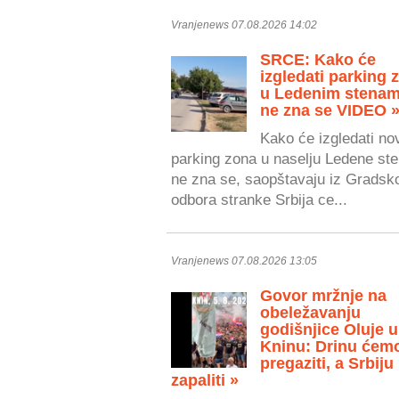
Vranjenews 07.08.2026 14:02
SRCE: Kako će
izgledati parking 
u Ledenim stenam
ne zna se VIDEO 
Kako će izgledati no
parking zona u naselju Ledene ste
ne zna se, saopštavaju iz Gradsk
odbora stranke Srbija ce...
Vranjenews 07.08.2026 13:05
Govor mržnje na
obeležavanju
godišnjice Oluje u
Kninu: Drinu ćem
pregaziti, a Srbiju
zapaliti »