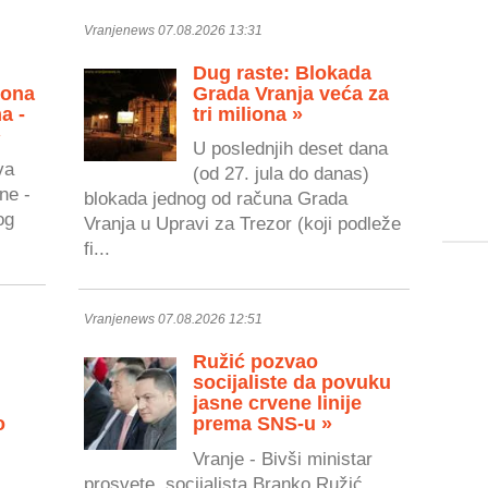
Vranjenews 07.08.2026 13:31
Dug raste: Blokada
zona
Grada Vranja veća za
a -
tri miliona »
»
U poslednjih deset dana
va
(od 27. jula do danas)
ne -
blokada jednog od računa Grada
og
Vranja u Upravi za Trezor (koji podleže
fi...
Vranjenews 07.08.2026 12:51
Ružić pozvao
socijaliste da povuku
jasne crvene linije
o
prema SNS-u »
Vranje - Bivši ministar
prosvete, socijalista Branko Ružić