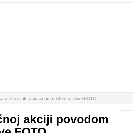
a u uličnoj akciji povodom doktorske slave FOTO
čnoj akciji povodom
ave FOTO