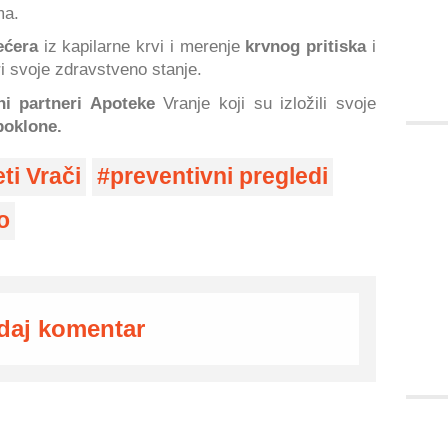
ma.
ećera
iz kapilarne krvi i merenje
krvnog pritiska
i
ri svoje zdravstveno stanje.
ni partneri Apoteke
Vranje koji su izložili svoje
poklone.
ti Vrači
preventivni pregledi
o
daj komentar