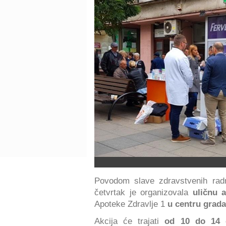
Povodom slave zdravstvenih radn
četvrtak je organizovala
uličnu a
Apoteke Zdravlje 1
u centru grada
Akcija će trajati
od 10 do 14 