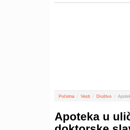
Početna
Vesti
Društvo
Apotek
Apoteka u uli
doktorske sl