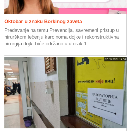
Oktobar u znaku Borkinog zaveta
Predavanje na temu Prevencija, savremeni pristup u
hirurškom lečenju karcinoma dojke i rekonstruktivna
hirurgija dojki biće održano u utorak 1....
07.09.2024 17:59