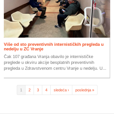
Više od sto preventivnih internističkih pregleda u
nedelju u ZC Vranje
Čak 107 građana Vranja obavilo je internističke
preglede u okviru akcije besplatnih preventivnih
pregleda u Zdravstvenom centru Vranje u nedelju. U...
1
2
3
4
sledeća ›
poslednja »