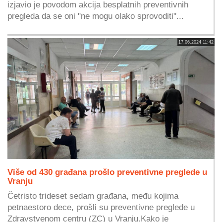
izjavio je povodom akcija besplatnih preventivnih
pregleda da se oni "ne mogu olako sprovoditi"...
17.06.2024 11:42
Više od 430 građana prošlo preventivne preglede u
Vranju
Četristo trideset sedam građana, među kojima
petnaestoro dece, prošli su preventivne preglede u
Zdravstvenom centru (ZC) u Vranju.Kako je