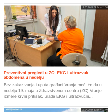
17.05.2024 09:24 » 11:58
Preventivni pregledi u ZC: EKG i ultrazvuk
abdomena u nedelju
Bez zakazivanja i uputa građani Vranja moći će da u
nedelju 19. maja u Zdravstvenom centru (ZC) Vranje
izmere krvni pritisak, urade EKG i ultrazvučni...
19.04.2024 10:58 » 11:09