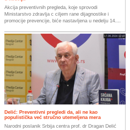
Akcija preventivnih pregleda, koje sprovodi
Ministarstvo zdravlja c ciljem rane dijagnostike i
promocije prevencije, biće nastavljena u nedelju 14....
17.06.2024 12:47
Delić: Preventivni pregledi da, ali ne kao
populistička već stručno utemeljena mera
Narodni poslanik Srbija centra prof. dr Dragan Delić