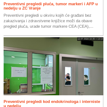
Preventivni pregledi pluća, tumor markeri i AFP u
nedelju u ZC Vranje
Preventivni pregledi u okviru kojih će građani bez
zakazivanja i zdravstvene knjižice moži da obave
pregled pluća, urade tumor markere CEA (CEA),...
12.07.2024 10:35 » 13:13
Preventivni pregledi kod endokrinologa i interniste
u nedelju