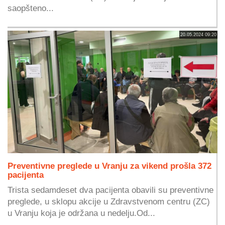
saopšteno...
20.05.2024 09:20
Preventivne preglede u Vranju za vikend prošla 372
pacijenta
Trista sedamdeset dva pacijenta obavili su preventivne
preglede, u sklopu akcije u Zdravstvenom centru (ZC)
u Vranju koja je održana u nedelju.Od...