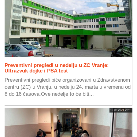
Preventivni pregledi u nedelju u ZC Vranje:
Ultrazvuk dojke i PSA test
Preventivni pregledi biće organizovani u Zdravstvenom
centru (ZC) u Vranju, u nedelju 24. marta u vremenu od
8 do 16 časova.Ove nedelje to će biti...
10.03.2024 22:11