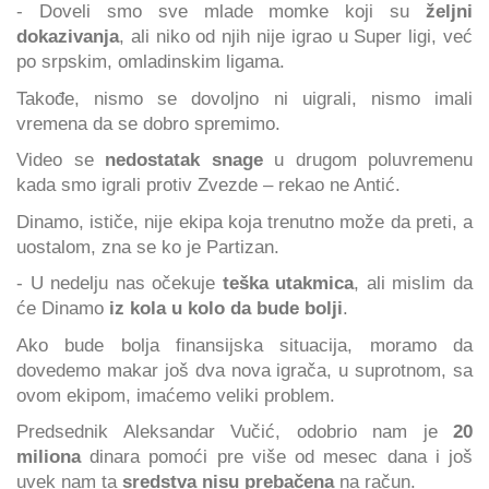
- Doveli smo sve mlade momke koji su
željni
dokazivanja
, ali niko od njih nije igrao u Super ligi, već
po srpskim, omladinskim ligama.
Takođe, nismo se dovoljno ni uigrali, nismo imali
vremena da se dobro spremimo.
Video se
nedostatak snage
u drugom poluvremenu
kada smo igrali protiv Zvezde – rekao ne Antić.
Dinamo, ističe, nije ekipa koja trenutno može da preti, a
uostalom, zna se ko je Partizan.
- U nedelju nas očekuje
teška utakmica
, ali mislim da
će Dinamo
iz kola u kolo da bude bolji
.
Ako bude bolja finansijska situacija, moramo da
dovedemo makar još dva nova igrača, u suprotnom, sa
ovom ekipom, imaćemo veliki problem.
Predsednik Aleksandar Vučić, odobrio nam je
20
miliona
dinara pomoći pre više od mesec dana i još
uvek nam ta
sredstva nisu prebačena
na račun.