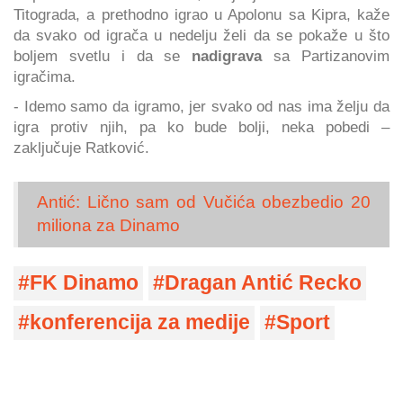
Titograda, a prethodno igrao u Apolonu sa Kipra, kaže
da svako od igrača u nedelju želi da se pokaže u što
boljem svetlu i da se
nadigrava
sa Partizanovim
igračima.
- Idemo samo da igramo, jer svako od nas ima želju da
igra protiv njih, pa ko bude bolji, neka pobedi –
zaključuje Ratković.
Antić: Lično sam od Vučića obezbedio 20
miliona za Dinamo
FK Dinamo
Dragan Antić Recko
konferencija za medije
Sport