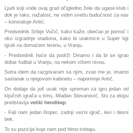
Ljudi koji vode ovaj grad očigledno žele da ugase klub i
dok je tako, nažalost, ne vidim svetlu budućnost za nas
– konstatuje Antić.
Predsednik Srbije Vučić, kako kaže, obećao je pomoć i
oko izgradnje stadiona, kako bi utakmice u Super ligi
igrali na domaćem terenu, u Vranju.
- Predsednik hoće da podrži Dinamo i da bi se igrao
dobar fudbal u Vranju, na nekom višem nivou.
Sutra idem da razgovaram sa njim, zvao me je, imamo
sastanak u njegovom kabinetu – napominje Antić.
On dodaje da još uvak nije spreman za igru jedan od
ključnih igrača u timu, Mlađan Stevanović, što za ekipu
predstavlja
veliki hendikep
.
- Fali nam jedan štoper, zadnji vezni igrač, levi i desni
bek.
To su pozicije koje nam pod hitno trebaju.