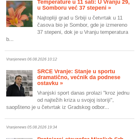
Temperature u 11 sati: U Vranju 29,
u Somboru već 37 stepeni »
Najtopliji grad u Srbiji u četvrtak u 11
časova bio je Sombor, gde je izmereno
37 stepeni, dok je u Vranju temperatura
b...
Vranjenews 06.08.2026 10:12
SRCE Vranje: Stanje u sportu
dramatično, većnik da podnese
ostavku »
Vranjski sport danas prolazi "kroz jednu
od najtežih kriza u svojoj istoriji",
saopšteno je u četvrtak iz Gradskog odbor...
Vranjenews 05.08.2026 19:34