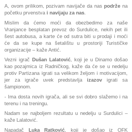
A, ovom prilikom, pozivam navijače da nas
podrže
na
početku prvenstva
i navijaju za nas
.
Mislim da ćemo moći da obezbedimo za naše
Vranjance besplatan prevoz do Surdulice, nekih pet ili
šest autobusa, a karte će od sutra biti u prodaji i moći
će da se kupe na šetalištu u prostoriji Turističke
organizacije – kaže Antić.
Vezni igrač
Dušan Lalatović
, koji je u Dinamo došao
kao pozajmica iz Radničkog, kaže da će se u nedelju
protiv Partizana igrati sa velikom željom i motivacijom,
jer za igrače uvek predstavlja
izazov
igrati sa
šampionom.
- Ima dosta novih igrača, ali se svi dobro slažemo i na
terenu i na treningu.
Nadam se najboljem rezultatu u nedelju u Surdulici –
kaže Lalatović.
Napadač
Luka Ratković
, koji je došao iz OFK