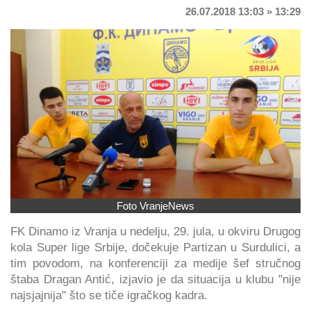
26.07.2018 13:03 » 13:29
Foto VranjeNews
FK Dinamo iz Vranja u nedelju, 29. jula, u okviru Drugog
kola Super lige Srbije, dočekuje Partizan u Surdulici, a
tim povodom, na konferenciji za medije šef stručnog
štaba Dragan Antić, izjavio je da situacija u klubu "nije
najsjajnija" što se tiče igračkog kadra.