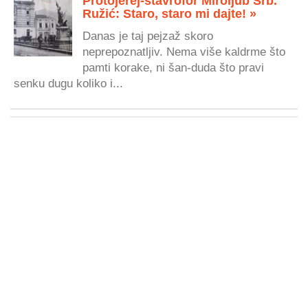
Protojerej-stavrofor Miroljub Srb.
Ružić: Staro, staro mi dajte! »
Danas je taj pejzaž skoro
neprepoznatljiv. Nema više kaldrme što
pamti korake, ni šan-duda što pravi
senku dugu koliko i...