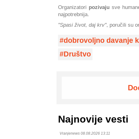
Organizatori
pozivaju
sve humane 
najpotrebnija.
"Spasi život, daj krv"
, poručili su o
dobrovoljno davanje k
Društvo
Do
Najnovije vesti
Vranjenews 08.08.2026 13:11