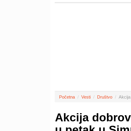
Početna
Vesti
Društvo
Akcija
Akcija dobrov
u petak u Si