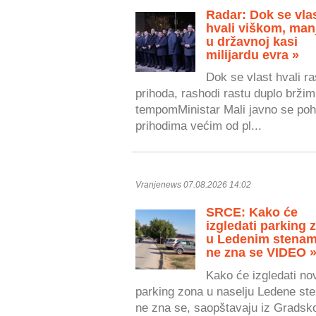
Radar: Dok se vla
hvali viškom, man
u državnoj kasi
milijardu evra »
Dok se vlast hvali r
prihoda, rashodi rastu duplo bržim
tempomMinistar Mali javno se poh
prihodima većim od pl...
Vranjenews 07.08.2026 14:02
SRCE: Kako će
izgledati parking 
u Ledenim stenam
ne zna se VIDEO 
Kako će izgledati no
parking zona u naselju Ledene ste
ne zna se, saopštavaju iz Gradsk