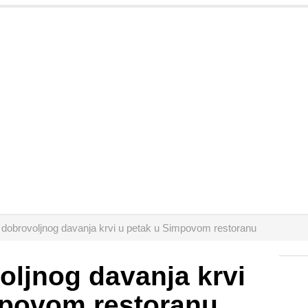
 dobrovoljnog davanja krvi u petak u Simpovom restoranu
oljnog davanja krvi
mpovom restoranu