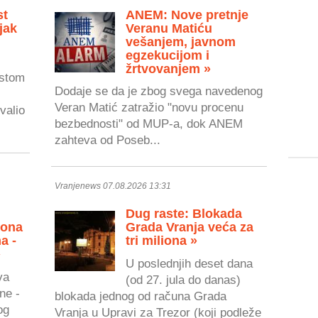
st
ANEM: Nove pretnje
jak
Veranu Matiću
vešanjem, javnom
egzekucijom i
žrtvovanjem »
astom
Dodaje se da je zbog svega navedenog
Veran Matić zatražio "novu procenu
valio
bezbednosti" od MUP-a, dok ANEM
zahteva od Poseb...
Vranjenews 07.08.2026 13:31
Dug raste: Blokada
zona
Grada Vranja veća za
a -
tri miliona »
»
U poslednjih deset dana
va
(od 27. jula do danas)
ne -
blokada jednog od računa Grada
og
Vranja u Upravi za Trezor (koji podleže