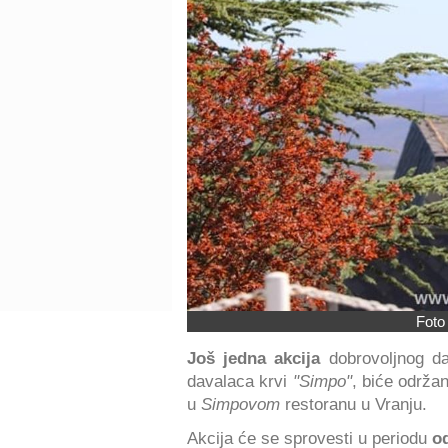
Foto
Još jedna akcija
dobrovoljnog dav
davalaca krvi
"Simpo"
, biće održa
u
Simpovom
restoranu u Vranju.
Akcija će se sprovesti u periodu
od