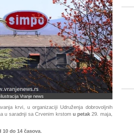
 ilustracija Vranje news
anja krvi, u organizaciji Udruženja dobrovoljnih
na u saradnji sa Crvenim krstom
u petak
29. maja,
 10 do 14 časova.