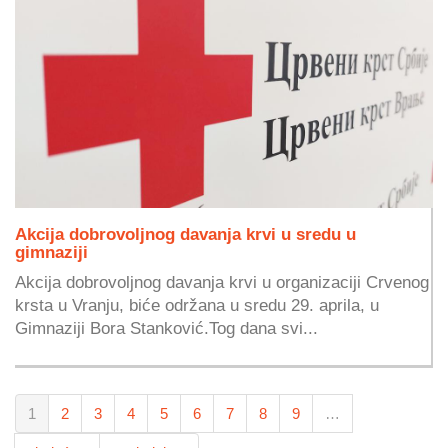
Akcija dobrovoljnog davanja krvi u sredu u
gimnaziji
Akcija dobrovoljnog davanja krvi u organizaciji Crvenog
krsta u Vranju, biće održana u sredu 29. aprila, u
Gimnaziji Bora Stanković.Tog dana svi...
1
2
3
4
5
6
7
8
9
…