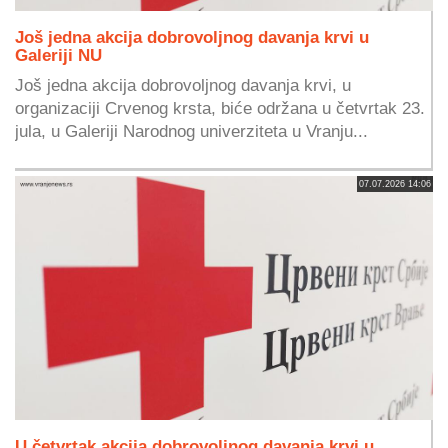
Još jedna akcija dobrovoljnog davanja krvi u
Galeriji NU
Još jedna akcija dobrovoljnog davanja krvi, u
organizaciji Crvenog krsta, biće održana u četvrtak 23.
jula, u Galeriji Narodnog univerziteta u Vranju...
07.07.2026 14:06
U četvrtak akcija dobrovoljnog davanja krvi u