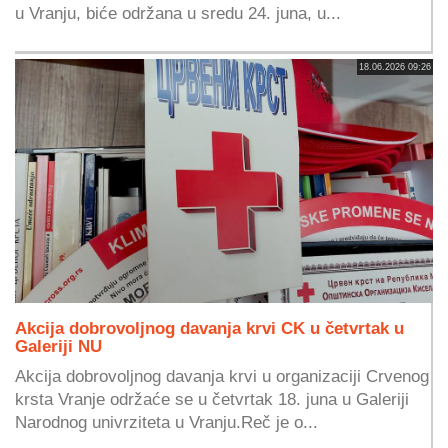
u Vranju, biće održana u sredu 24. juna, u...
18.06.2026 09:26
Akcija dobrovoljnog davanja krvi CK u četvrtak u
Galeriji NU
Akcija dobrovoljnog davanja krvi u organizaciji Crvenog
krsta Vranje održaće se u četvrtak 18. juna u Galeriji
Narodnog univrziteta u Vranju.Reč je o...