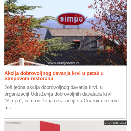
Akcija dobrovoljnog davanja krvi u petak u
Simpovom restoranu
Još jedna akcija dobrovoljnog davanja krvi, u
organizaciji Udruženja dobrovoljnih davalaca krvi
"Simpo", biće održana u saradnji sa Crvenim krstom
u...
27.04.2026 18:15