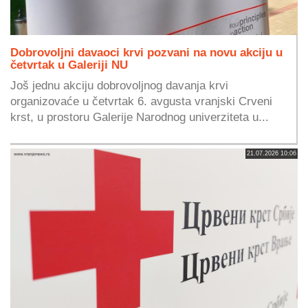
Dobrovoljni davaoci krvi pozvani na novu akciju u
četvrtak u Galeriji NU
Još jednu akciju dobrovoljnog davanja krvi
organizovaće u četvrtak 6. avgusta vranjski Crveni
krst, u prostoru Galerije Narodnog univerziteta u...
21.07.2026 10:06