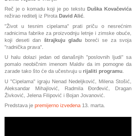
Reč je o komadu koji je po tekstu
Duška Kovačevića
režirao reditelj iz Pirota
David Alić
.
"Život u tesnim cipelama" prati priču o nesrećnim
radnicima fabrike za proizvodnju letnje i zimske obuće,
koji deseti dan
štrajkuju glađu
boreći se za svoja
"radnička prava".
U halu dolazi jedan od današnjih "poslovnih ljudi" sa
pomalo neobičnim imenom Maldiv da im pomogne da
zarade tako što će da učestvuju u
rijaliti programu
.
U "Cipelama" igraju Nenad Nedeljković, Milena Stošić,
Aleksandar Mihajlović, Radmila Đorđević, Dragan
Živković, Jelena Filipović i Bojan Jovanović.
Predstava je
premijerno izvedena
13. marta.