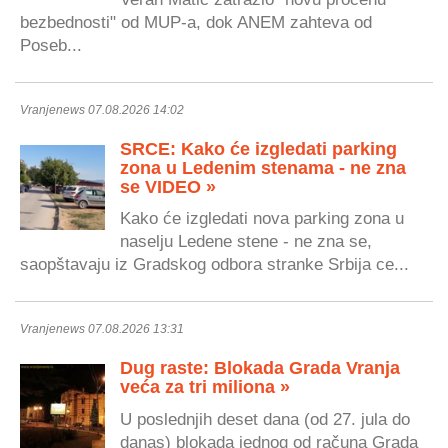
bezbednosti" od MUP-a, dok ANEM zahteva od
Poseb...
Vranjenews 07.08.2026 14:02
SRCE: Kako će izgledati parking
zona u Ledenim stenama - ne zna
se VIDEO »
Kako će izgledati nova parking zona u
naselju Ledene stene - ne zna se,
saopštavaju iz Gradskog odbora stranke Srbija ce...
Vranjenews 07.08.2026 13:31
Dug raste: Blokada Grada Vranja
veća za tri miliona »
U poslednjih deset dana (od 27. jula do
danas) blokada jednog od računa Grada