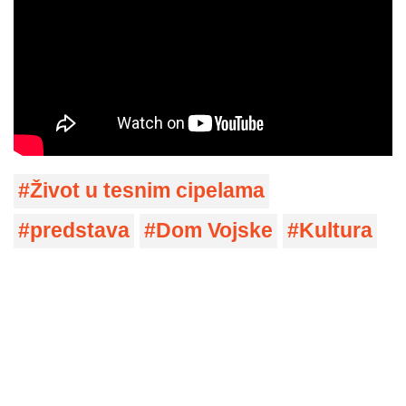
Život u tesnim cipelama
predstava
Dom Vojske
Kultura