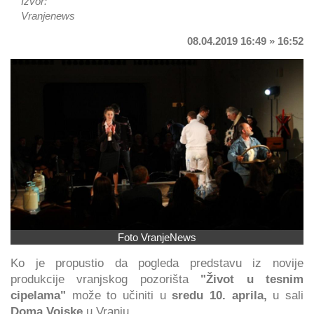
Izvor:
Vranjenews
08.04.2019 16:49 » 16:52
Foto VranjeNews
Ko je propustio da pogleda predstavu iz novije
produkcije vranjskog pozorišta
"Život u tesnim
cipelama"
može to učiniti u
sredu 10. aprila,
u sali
Doma Vojske
u Vranju.