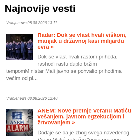
Najnovije vesti
Vranjenews 08.08.2026 13:11
Radar: Dok se vlast hvali viškom,
manjak u državnoj kasi milijardu
evra »
Dok se vlast hvali rastom prihoda,
rashodi rastu duplo bržim
tempomMinistar Mali javno se pohvalio prihodima
većim od pl...
Vranjenews 08.08.2026 12:40
ANEM: Nove pretnje Veranu Matiću
vešanjem, javnom egzekucijom i
žrtvovanjem »
Dodaje se da je zbog svega navedenog
Veran Matić zatražio "novu procenu