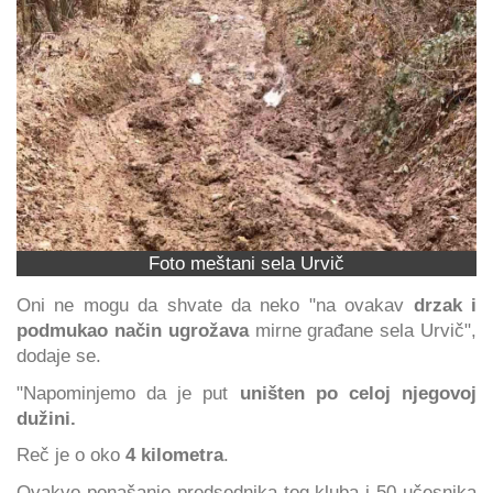
Foto meštani sela Urvič
Oni ne mogu da shvate da neko "na ovakav
drzak i
podmukao način ugrožava
mirne građane sela Urvič",
dodaje se.
"Napominjemo da je put
uništen po celoj njegovoj
dužini.
Reč je o oko
4 kilometra
.
Ovakvo ponašanje predsednika tog kluba i 50 učesnika