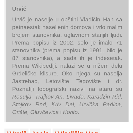
Urvič
Urvič je naselje u opštini Vladičin Han sa
petnaestak naseljenih domova i vrlo malim
brojem stanovnika, uglavnom starijih ljudi.
Prema popisu iz 2002. selo je imalo 71
stanovnika (prema popisu iz 1991. bilo je
87 stanovnika), a sada ih je tridesetak.
Prema Wikipediji, nalazi se u nižem delu
Grdeličke klisure. Oko njega su naselja
Jastrebac, Letovište Tegovište i dr.
Poznatiji topografski nazivi na ataru su
Rosulja, Trajkov An, Livađe, Karadžin Rid,
Stojkov Rnd, Kriv Del, Urvička Padina,
Orište, Gluvčevica
i
Korito
.