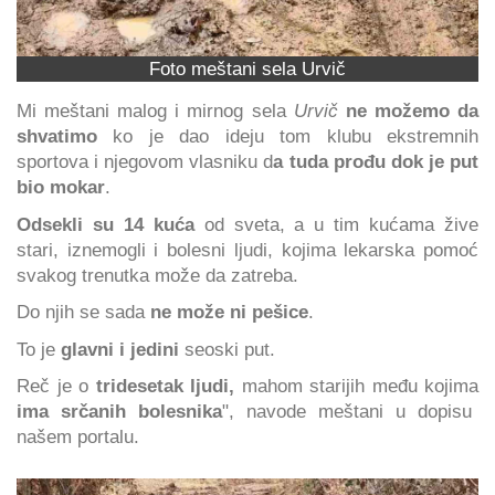
Foto meštani sela Urvič
Mi meštani malog i mirnog sela
Urvič
ne možemo da
shvatimo
ko je dao ideju tom klubu ekstremnih
sportova i njegovom vlasniku d
a tuda prođu dok je put
bio mokar
.
Odsekli su 14 kuća
od sveta, a u tim kućama žive
stari, iznemogli i bolesni ljudi, kojima lekarska pomoć
svakog trenutka može da zatreba.
Do njih se sada
ne može ni pešice
.
To je
glavni i jedini
seoski put.
Reč je o
tridesetak ljudi,
mahom starijih među kojima
ima srčanih bolesnika
", navode meštani u dopisu
našem portalu.