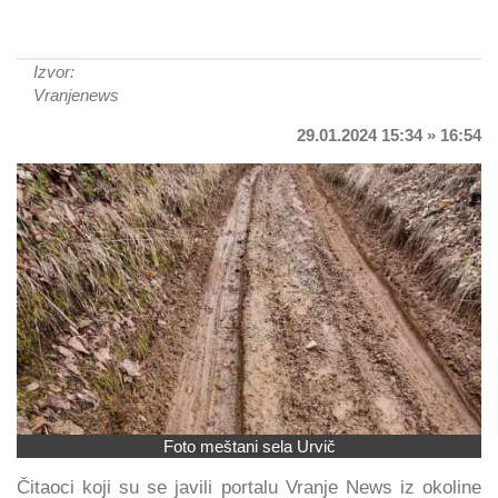
Izvor:
Vranjenews
29.01.2024 15:34 » 16:54
Foto meštani sela Urvič
Čitaoci koji su se javili portalu Vranje News iz okoline