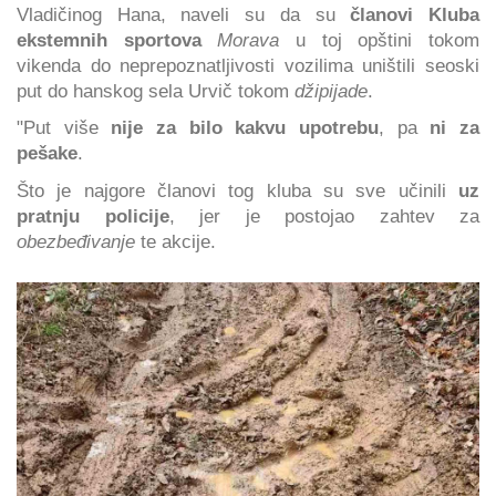
Vladičinog Hana, naveli su da su
članovi Kluba
ekstemnih sportova
Morava
u toj opštini tokom
vikenda do neprepoznatljivosti vozilima uništili seoski
put do hanskog sela Urvič tokom
džipijade
.
"Put više
nije za bilo kakvu upotrebu
, pa
ni za
pešake
.
Što je najgore članovi tog kluba su sve učinili
uz
pratnju policije
, jer je postojao zahtev za
obezbeđivanje
te akcije.