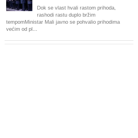
Dok se vlast hvali rastom prihoda,
rashodi rastu duplo bržim
tempomMinistar Mali javno se pohvalio prihodima
većim od pl...