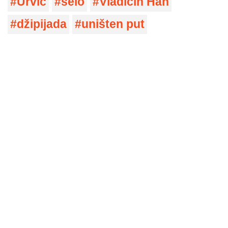
Urvič
selo
Vladičin Han
džipijada
uništen put