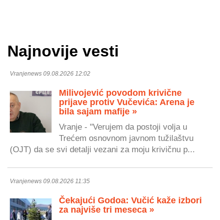
Najnovije vesti
Vranjenews 09.08.2026 12:02
Milivojević povodom krivične
prijave protiv Vučevića: Arena je
bila sajam mafije »
Vranje - "Verujem da postoji volja u
Trećem osnovnom javnom tužilaštvu
(OJT) da se svi detalji vezani za moju krivičnu p...
Vranjenews 09.08.2026 11:35
Čekajući Godoa: Vučić kaže izbori
za najviše tri meseca »