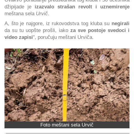
džipijade je
izazvalo strašan revolt i uznemirenje
meštana sela
Urvič
.
A, što je najgore, iz rukovodstva tog kluba su
negirali
da su tu uopšte prošli, iako
za sve postoje svedoci i
video zapisi
", poručuju meštani Urviča.
Foto meštani sela Urvič