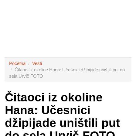
Početna
Vesti
Čitaoci iz okoline Hana: Učesnici džipijade uništili put do
sela Urvič FOTO
Čitaoci iz okoline
Hana: Učesnici
džipijade uništili put
do sela Urvič FOTO