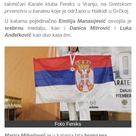
takmičari
Karate kluba Feniks
u Vranju, na
Svetskom
prvenstvu u karateu
koje je održano u Halkidi u Grčkoj.
U katama pojedinačno
Emilija Manasijević
osvojila je
srebrnu
medalju, kao i
Danica Mitrović
i
Luka
Anđelković
kao
duo kata tim
.
Foto Feniks
Marija Mihajlović
je u katama bila
bronzana
.