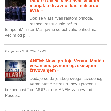
Radar: Dok se vlast hvali viškom,
manjak u državnoj kasi milijardu
evra »
Dok se vlast hvali rastom prihoda,
rashodi rastu duplo bržim
tempomMinistar Mali javno se pohvalio prihodima
većim od pl...
Vranjenews 08.08.2026 12:40
ANEM: Nove pretnje Veranu Matiću
vešanjem, javnom egzekucijom i
žrtvovanjem »
Dodaje se da je zbog svega navedenog
Veran Matić zatražio "novu procenu
bezbednosti" od MUP-a, dok ANEM zahteva od
Poseb...