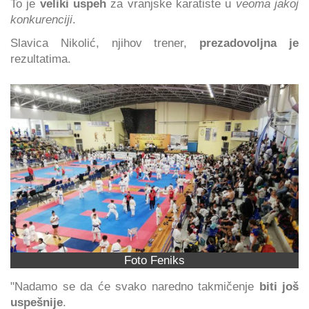
To je
veliki uspeh
za vranjske karatiste u
veoma jakoj
konkurenciji
.
Slavica Nikolić, njihov trener,
prezadovoljna je
rezultatima.
Foto Feniks
"Nadamo se da će svako naredno takmičenje
biti još
uspešnije
.