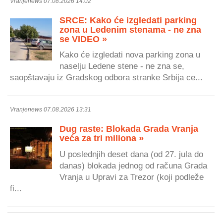
Vranjenews 07.08.2026 14:02
SRCE: Kako će izgledati parking
zona u Ledenim stenama - ne zna
se VIDEO »
Kako će izgledati nova parking zona u
naselju Ledene stene - ne zna se,
saopštavaju iz Gradskog odbora stranke Srbija ce...
Vranjenews 07.08.2026 13:31
Dug raste: Blokada Grada Vranja
veća za tri miliona »
U poslednjih deset dana (od 27. jula do
danas) blokada jednog od računa Grada
Vranja u Upravi za Trezor (koji podleže
fi...