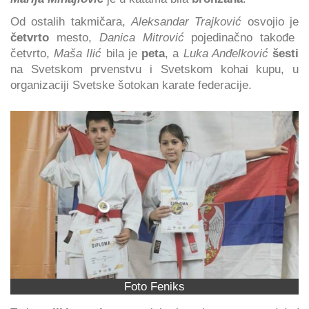
Od ostalih takmičara,
Aleksandar Trajković
osvojio je
četvrto
mesto,
Danica Mitrović
pojedinačno takođe
četvrto,
Maša Ilić
bila je
peta
, a
Luka Anđelković
šesti
na Svetskom prvenstvu i Svetskom kohai kupu, u
organizaciji Svetske šotokan karate federacije.
Foto Feniks