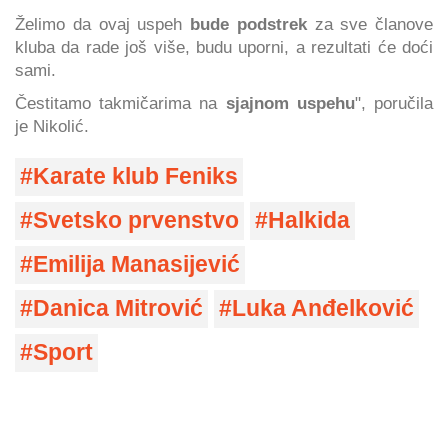
Želimo da ovaj uspeh
bude podstrek
za sve članove
kluba da rade još više, budu uporni, a rezultati će doći
sami.
Čestitamo takmičarima na
sjajnom uspehu
", poručila
je Nikolić.
Karate klub Feniks
Svetsko prvenstvo
Halkida
Emilija Manasijević
Danica Mitrović
Luka Anđelković
Sport