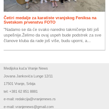
Četiri medalje za karatiste vranjskog Feniksa na
Svetskom prvenstvu FOTO
"Nadamo se da će svako naredno takmičenje biti još
uspešnije.Želimo da ovaj uspeh bude podstrek za sve
članove kluba da rade još više, budu uporni, a...
Medijska kuća Vranje News
Jovana Jankovića Lunge 12/11
17501 Vranje, Srbija
tel: +381 62 851 8881
e-mail:
redakcija@vranjenews.rs
e-mail:
vranjenews@gmail.com