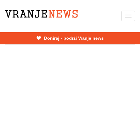
Skip
to
Toggl
main
navig
content
Doniraj - podrži Vranje news