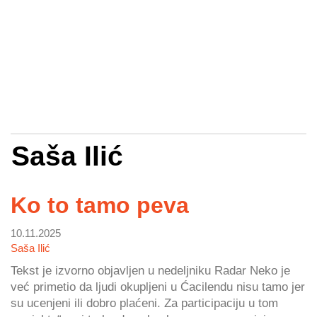
Saša Ilić
Ko to tamo peva
10.11.2025
Saša Ilić
Tekst je izvorno objavljen u nedeljniku Radar Neko je
već primetio da ljudi okupljeni u Ćacilendu nisu tamo jer
su ucenjeni ili dobro plaćeni. Za participaciju u tom