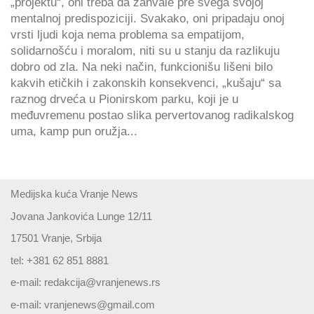
„projektu“, oni treba da zahvale pre svega svojoj
mentalnoj predispoziciji. Svakako, oni pripadaju onoj
vrsti ljudi koja nema problema sa empatijom,
solidarnošću i moralom, niti su u stanju da razlikuju
dobro od zla. Na neki način, funkcionišu lišeni bilo
kakvih etičkih i zakonskih konsekvenci, „kušaju“ sa
raznog drveća u Pionirskom parku, koji je u
međuvremenu postao slika pervertovanog radikalskog
uma, kamp pun oružja...
Medijska kuća Vranje News
Jovana Jankovića Lunge 12/11
17501 Vranje, Srbija
tel: +381 62 851 8881
e-mail:
redakcija@vranjenews.rs
e-mail:
vranjenews@gmail.com