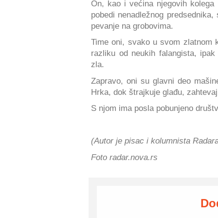
On, kao i većina njegovih kolega i
pobedi nenadležnog predsednika, 
pevanje na grobovima.
Time oni, svako u svom zlatnom ka
razliku od neukih falangista, ipa
zla.
Zapravo, oni su glavni deo mašin
Hrka, dok štrajkuje glađu, zahtevaj
S njom ima posla pobunjeno društvo
(Autor je pisac i kolumnista Radar
Foto radar.nova.rs
Do