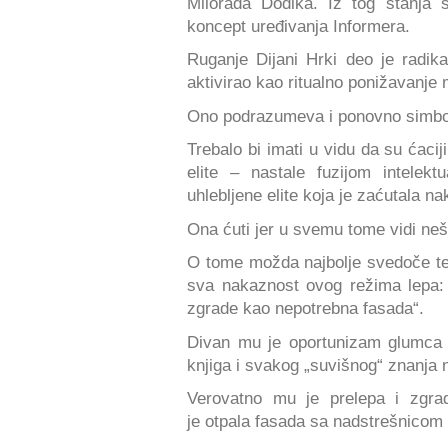
Milorada Dodika. Iz tog stanja 
koncept uređivanja Informera.
Ruganje Dijani Hrki deo je radika
aktivirao kao ritualno ponižavanje 
Ono podrazumeva i ponovno simboli
Trebalo bi imati u vidu da su ćac
elite – nastale fuzijom intelekt
uhlebljene elite koja je zaćutala 
Ona ćuti jer u svemu tome vidi neš
O tome možda najbolje svedoče teks
sva nakaznost ovog režima lepa: 
zgrade kao nepotrebna fasada“.
Divan mu je oportunizam glumca 
knjiga i svakog „suvišnog“ znanja 
Verovatno mu je prelepa i zgr
je otpala fasada sa nadstrešnicom