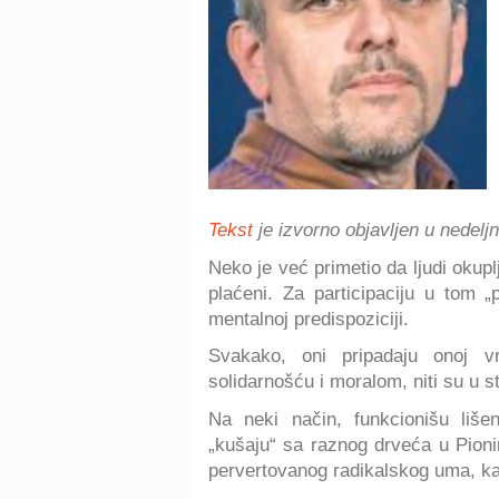
Tekst
je izvorno objavljen u nedelj
Neko je već primetio da ljudi okupl
plaćeni. Za participaciju u tom „
mentalnoj predispoziciji.
Svakako, oni pripadaju onoj v
solidarnošću i moralom, niti su u s
Na neki način, funkcionišu liše
„kušaju“ sa raznog drveća u Pion
pervertovanog radikalskog uma, ka