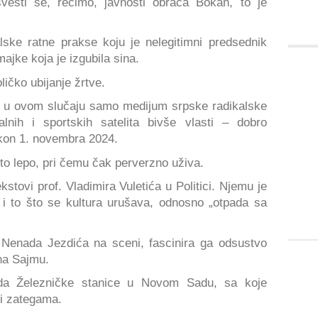
svesti se, recimo, javnosti obraća Bokan, to je
lske ratne prakse koju je nelegitimni predsednik
majke koja je izgubila sina.
čko ubijanje žrtve.
iji u ovom slučaju samo medijum srpske radikalske
ualnih i sportskih satelita bivše vlasti – dobro
nakon 1. novembra 2024.
to lepo, pri čemu čak perverzno uživa.
tovi prof. Vladimira Vuletića u Politici. Njemu je
i to što se kultura urušava, odnosno „otpada sa
Nenada Jezdića na sceni, fascinira ga odsustvo
na Sajmu.
ada Železničke stanice u Novom Sadu, sa koje
 i zategama.