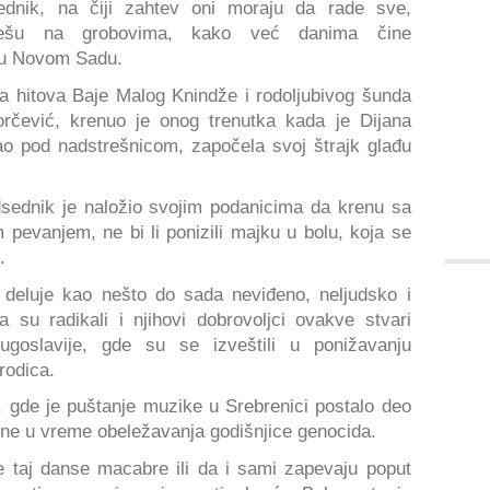
sednik, na čiji zahtev oni moraju da rade sve,
lešu na grobovima, kako već danima čine
 u Novom Sadu.
a hitova Baje Malog Knindže i rodoljubivog šunda
orčević, krenuo je onog trenutka kada je Dijana
ao pod nadstrešnicom, započela svoj štrajk glađu
dsednik je naložio svojim podanicima da krenu sa
 pevanjem, ne bi li ponizili majku u bolu, koja se
.
eluje kao nešto do sada neviđeno, neljudsko i
a su radikali i njihovi dobrovoljci ovakve stvari
 Jugoslavije, gde su se izveštili u ponižavanju
rodica.
, gde je puštanje muzike u Srebrenici postalo deo
ine u vreme obeležavanja godišnjice genocida.
re taj danse macabre ili da i sami zapevaju poput