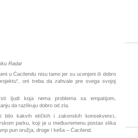
niku Radar
jeni u Ćacilendu nisu tamo jer su ucenjeni ili dobro
projektu“, oni treba da zahvale pre svega svojoj
rsti ljudi koja nema problema sa empatijom,
tanju da razlikuju dobro od zla.
ni bilo kakvih etičkih i zakonskih konsekvenci,
irskom parku, koji je u međuvremenu postao slika
mp pun oružja, droge i keša – Ćacilend.