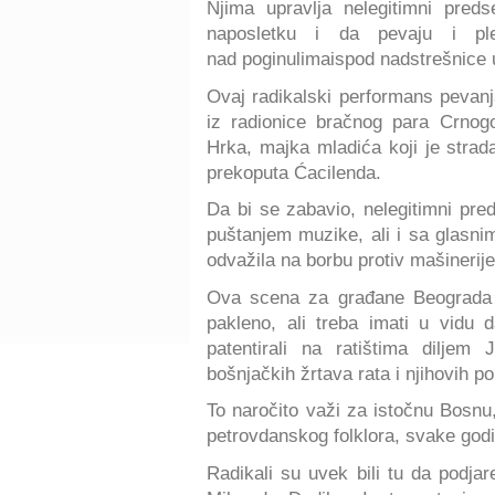
Njima upravlja nelegitimni pred
naposletku i da pevaju i p
nad poginulimaispod nadstrešnice
Ovaj radikalski performans pevanj
iz radionice bračnog para Crnog
Hrka, majka mladića koji je strad
prekoputa Ćacilenda.
Da bi se zabavio, nelegitimni pre
puštanjem muzike, ali i sa glasnim
odvažila na borbu protiv mašinerije
Ova scena za građane Beograda d
pakleno, ali treba imati u vidu d
patentirali na ratištima diljem
bošnjačkih žrtava rata i njihovih po
To naročito važi za istočnu Bosnu
petrovdanskog folklora, svake god
Radikali su uvek bili tu da podja