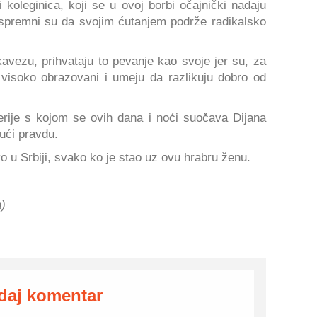
 koleginica, koji se u ovoj borbi očajnički nadaju
spremni su da svojim ćutanjem podrže radikalsko
vezu, prihvataju to pevanje kao svoje jer su, za
k visoko obrazovani i umeju da razlikuju dobro od
erije s kojom se ovih dana i noći suočava Dijana
ući pravdu.
 u Srbiji, svako ko je stao uz ovu hrabru ženu.
a)
daj komentar