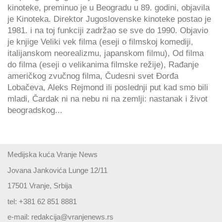
kinoteke, preminuo je u Beogradu u 89. godini, objavila
je Kinoteka. Direktor Jugoslovenske kinoteke postao je
1981. i na toj funkciji zadržao se sve do 1990. Objavio
je knjige Veliki vek filma (eseji o filmskoj komediji,
italijanskom neorealizmu, japanskom filmu), Od filma
do filma (eseji o velikanima filmske režije), Rađanje
američkog zvučnog filma, Čudesni svet Đorđa
Lobačeva, Aleks Rejmond ili poslednji put kad smo bili
mladi, Čardak ni na nebu ni na zemlji: nastanak i život
beogradskog...
Medijska kuća Vranje News
Jovana Jankovića Lunge 12/11
17501 Vranje, Srbija
tel: +381 62 851 8881
e-mail:
redakcija@vranjenews.rs