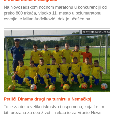
Na Novosadskom noćnom maratonu u konkurenciji od
preko 800 trkača, visoko 11. mesto u polumaratonu
osvojio je Milan Anđelković, dok je učešće na...
02.07.2018 00:50 » 08:26
Petlići Dinama drugi na turniru u Nemačkoj
To je za decu veliko iskustvo i uspomena, koja će im
biti urezana za ceo život – rekao je za Vranje News