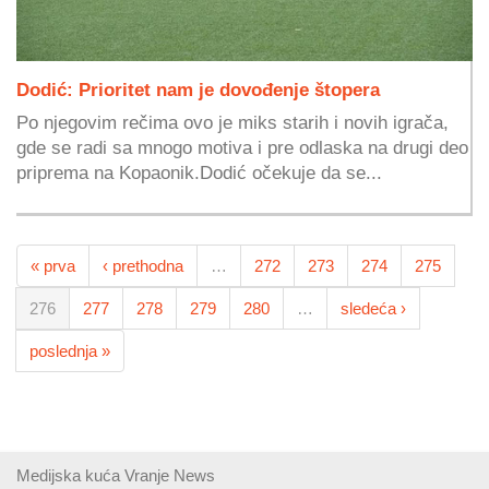
Dodić: Prioritet nam je dovođenje štopera
Po njegovim rečima ovo je miks starih i novih igrača,
gde se radi sa mnogo motiva i pre odlaska na drugi deo
priprema na Kopaonik.Dodić očekuje da se...
« prva
‹ prethodna
…
272
273
274
275
276
277
278
279
280
…
sledeća ›
poslednja »
Medijska kuća Vranje News