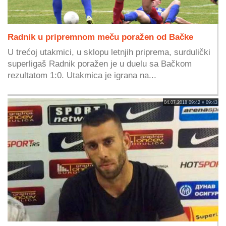
Radnik u pripremnom meču poražen od Bačke
U trećoj utakmici, u sklopu letnjih priprema, surdulički
superligaš Radnik poražen je u duelu sa Bačkom
rezultatom 1:0. Utakmica je igrana na...
04.07.2018 09:42 » 09:43