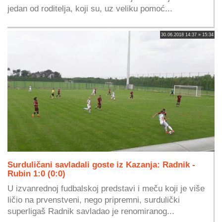
jedan od roditelja, koji su, uz veliku pomoć...
30.06.2018 14:37 » 15:34
Surduličani savladali goste iz Kazanja: Radnik -
Rubin 1:0 (0:0)
U izvanrednoj fudbalskoj predstavi i meču koji je više
ličio na prvenstveni, nego pripremni, surdulički
superligaš Radnik savladao je renomiranog...