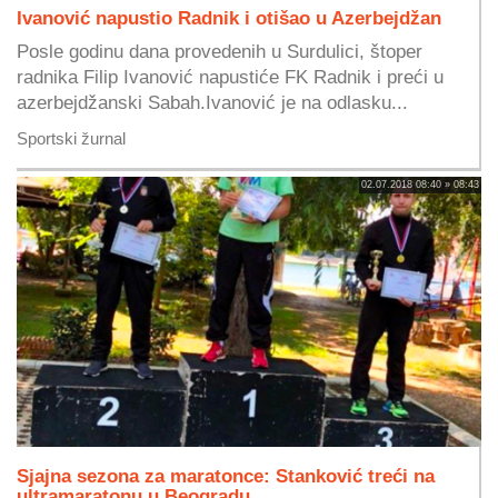
Ivanović napustio Radnik i otišao u Azerbejdžan
Posle godinu dana provedenih u Surdulici, štoper
radnika Filip Ivanović napustiće FK Radnik i preći u
azerbejdžanski Sabah.Ivanović je na odlasku...
Sportski žurnal
02.07.2018 08:40 » 08:43
Sjajna sezona za maratonce: Stanković treći na
ultramaratonu u Beogradu