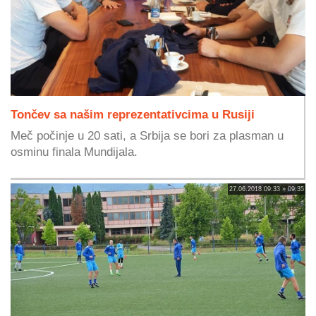
Tončev sa našim reprezentativcima u Rusiji
Meč počinje u 20 sati, a Srbija se bori za plasman u
osminu finala Mundijala.
27.06.2018 09:33 » 09:35