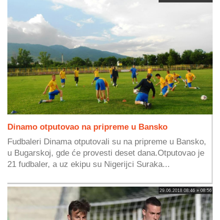
Dinamo otputovao na pripreme u Bansko
Fudbaleri Dinama otputovali su na pripreme u Bansko,
u Bugarskoj, gde će provesti deset dana.Otputovao je
21 fudbaler, a uz ekipu su Nigerijci Suraka...
29.06.2018 08:46 » 08:56