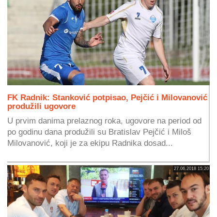
FK Radnik: Stanković potpisao, Pejčić i Milovanović
produžili ugovore
U prvim danima prelaznog roka, ugovore na period od
po godinu dana produžili su Bratislav Pejčić i Miloš
Milovanović, koji je za ekipu Radnika dosad...
27.06.2018 15:20