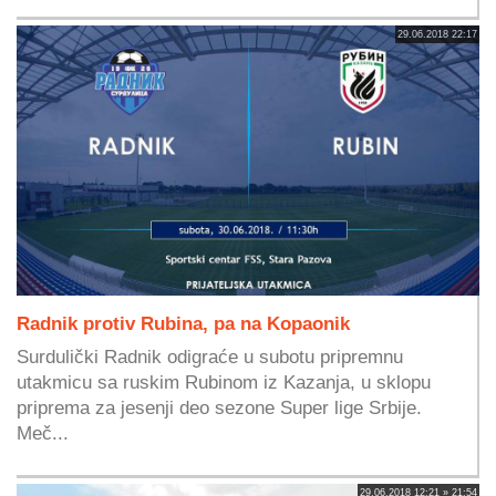
29.06.2018 22:17
Radnik protiv Rubina, pa na Kopaonik
Surdulički Radnik odigraće u subotu pripremnu
utakmicu sa ruskim Rubinom iz Kazanja, u sklopu
priprema za jesenji deo sezone Super lige Srbije.
Meč...
29.06.2018 12:21 » 21:54