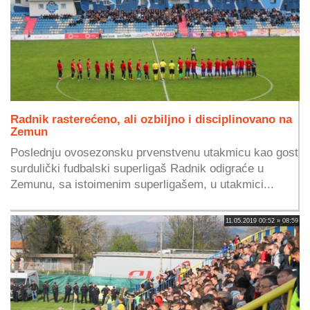
Radnik rasterećeno, ali ozbiljno i disciplinovano na
Zemun
Poslednju ovosezonsku prvenstvenu utakmicu kao gost
surdulički fudbalski superligaš Radnik odigraće u
Zemunu, sa istoimenim superligašem, u utakmici...
11.05.2019 00:52 » 08:59