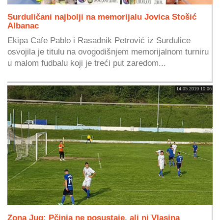
Surduličani najbolji na memorijalu Jovica Stošić
Albanac
Ekipa Cafe Pablo i Rasadnik Petrović iz Surdulice
osvojila je titulu na ovogodišnjem memorijalnom turniru
u malom fudbalu koji je treći put zaredom...
14.05.2019 10:06
Zona Jug: Pčinja ne posustaje, ali ni Vlasina