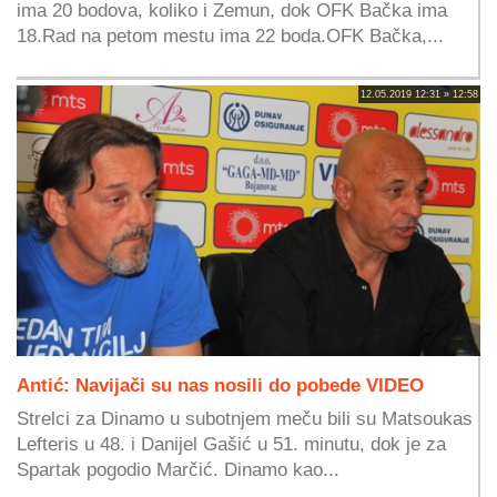
ima 20 bodova, koliko i Zemun, dok OFK Bačka ima
18.Rad na petom mestu ima 22 boda.OFK Bačka,...
12.05.2019 12:31 » 12:58
Antić: Navijači su nas nosili do pobede VIDEO
Strelci za Dinamo u subotnjem meču bili su Matsoukas
Lefteris u 48. i Danijel Gašić u 51. minutu, dok je za
Spartak pogodio Marčić. Dinamo kao...