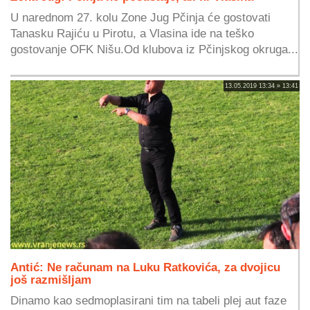
U narednom 27. kolu Zone Jug Pčinja će gostovati
Tanasku Rajiću u Pirotu, a Vlasina ide na teško
gostovanje OFK Nišu.Od klubova iz Pčinjskog okruga...
13.05.2019 13:34 » 13:41
Antić: Ne računam na Luku Ratkovića, za dvojicu
još razmišljam
Dinamo kao sedmoplasirani tim na tabeli plej aut faze