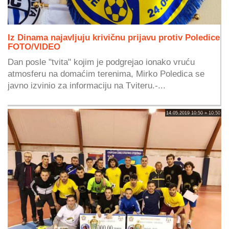
Iz Dinama najavljuju krivičnu prijavu protiv Poledice
FOTO/VIDEO
Dan posle "tvita" kojim je podgrejao ionako vruću
atmosferu na domaćim terenima, Mirko Poledica se
javno izvinio za informaciju na Tviteru.-...
14.05.2019 10:50 » 10:50