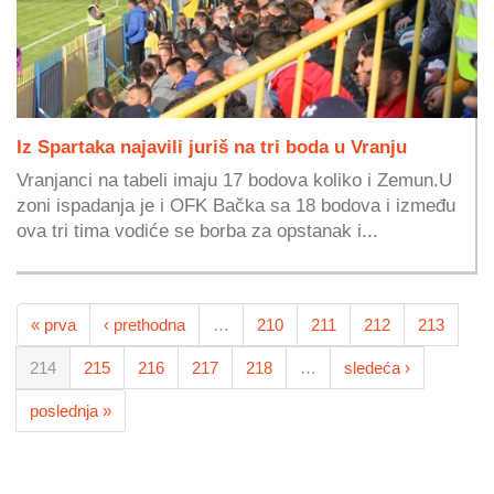
Iz Spartaka najavili juriš na tri boda u Vranju
Vranjanci na tabeli imaju 17 bodova koliko i Zemun.U
zoni ispadanja je i OFK Bačka sa 18 bodova i između
ova tri tima vodiće se borba za opstanak i...
« prva
‹ prethodna
…
210
211
212
213
214
215
216
217
218
…
sledeća ›
poslednja »