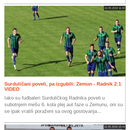
12.05.2019 11:33
Surduličani poveli, pa izgubili: Zemun - Radnik 2:1
VIDEO
Iako su fudbaleri Surduličkog Radnika poveli u
subotnjem mešu 6. kola plej aut faze u Zemunu, oni su
se ipak vratili poraženi sa ovog gostovanja...
12.05.2019 10:04