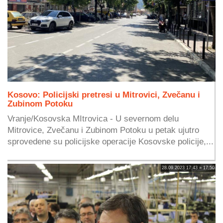
Kosovo: Policijski pretresi u Mitrovici, Zvečanu i
Zubinom Potoku
Vranje/Kosovska MItrovica - U severnom delu
Mitrovice, Zvečanu i Zubinom Potoku u petak ujutro
sprovedene su policijske operacije Kosovske policije,...
28.09.2023 17:43 » 17:50