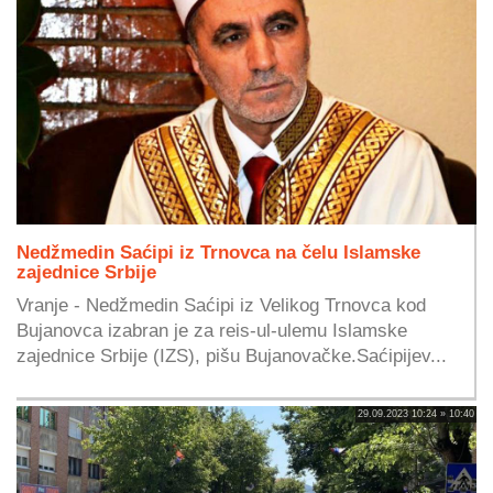
Nedžmedin Saćipi iz Trnovca na čelu Islamske
zajednice Srbije
Vranje - Nedžmedin Saćipi iz Velikog Trnovca kod
Bujanovca izabran je za reis-ul-ulemu Islamske
zajednice Srbije (IZS), pišu Bujanovačke.Saćipijev...
29.09.2023 10:24 » 10:40