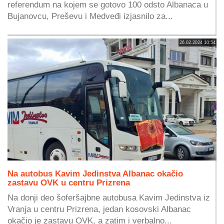
referendum na kojem se gotovo 100 odsto Albanaca u
Bujanovcu, Preševu i Medveđi izjasnilo za...
26.02.2024 10:54
Na autobus Kavim Jedinstva Albanac okačio
zastavu OVK u centru Prizrena
Na donji deo šoferšajbne autobusa Kavim Jedinstva iz
Vranja u centru Prizrena, jedan kosovski Albanac
okačio je zastavu OVK, a zatim i verbalno...