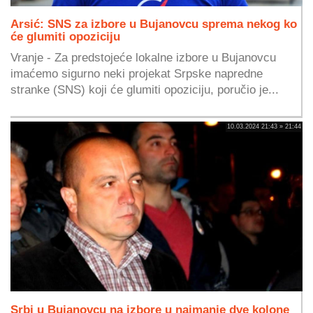
Arsić: SNS za izbore u Bujanovcu sprema nekog ko
će glumiti opoziciju
Vranje - Za predstojeće lokalne izbore u Bujanovcu
imaćemo sigurno neki projekat Srpske napredne
stranke (SNS) koji će glumiti opoziciju, poručio je...
10.03.2024 21:43 » 21:44
Srbi u Bujanovcu na izbore u najmanje dve kolone