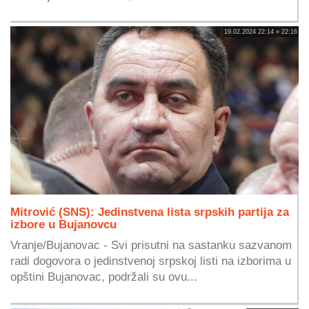
19.02.2024 22:14 » 22:16
Mitrović (SNS): Jedinstvena lista srpskih partija za
izbore u Bujanovcu
Vranje/Bujanovac - Svi prisutni na sastanku sazvanom
radi dogovora o jedinstvenoj srpskoj listi na izborima u
opštini Bujanovac, podržali su ovu...