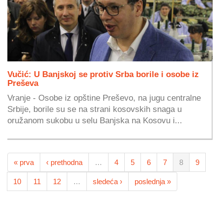
Vučić: U Banjskoj se protiv Srba borile i osobe iz
Preševa
Vranje - Osobe iz opštine Preševo, na jugu centralne
Srbije, borile su se na strani kosovskih snaga u
oružanom sukobu u selu Banjska na Kosovu i...
« prva
‹ prethodna
…
4
5
6
7
8
9
10
11
12
…
sledeća ›
poslednja »