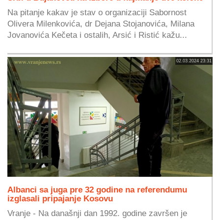
Na pitanje kakav je stav o organizaciji Sabornost
Olivera Milenkovića, dr Dejana Stojanovića, Milana
Jovanovića Kečeta i ostalih, Arsić i Ristić kažu...
02.03.2024 23:31
Albanci sa juga pre 32 godine na referendumu
izglasali pripajanje Kosovu
Vranje - Na današnji dan 1992. godine završen je