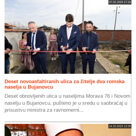
07.02.2024 17:24
Deset novoasfaltiranih ulica za žitelje dva romska
naselja u Bujanovcu
Deset obnovljenih ulica u naseljima Morava 76 i Novom
naselju u Bujanovcu, pušteno je u sredu u saobraćaj u
prisustvu ministra za ravnomerni...
14.10.2023 13:26