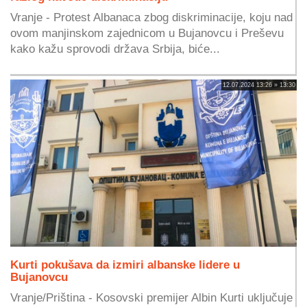
Vranje - Protest Albanaca zbog diskriminacije, koju nad
ovom manjinskom zajednicom u Bujanovcu i Preševu
kako kažu sprovodi država Srbija, biće...
12.07.2024 13:26 » 13:30
Kurti pokušava da izmiri albanske lidere u
Bujanovcu
Vranje/Priština - Kosovski premijer Albin Kurti uključuje