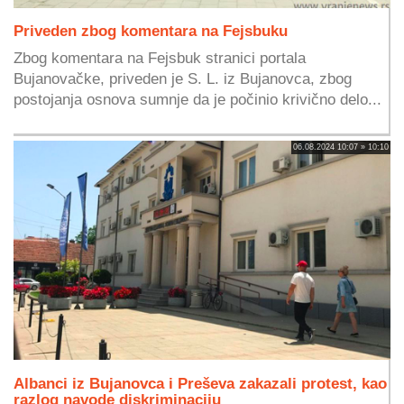
Priveden zbog komentara na Fejsbuku
Zbog komentara na Fejsbuk stranici portala
Bujanovačke, priveden je S. L. iz Bujanovca, zbog
postojanja osnova sumnje da je počinio krivično delo...
06.08.2024 10:07 » 10:10
Albanci iz Bujanovca i Preševa zakazali protest, kao
razlog navode diskriminaciju