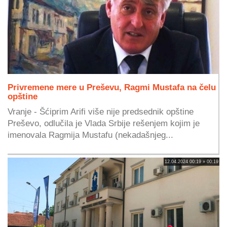
Privremene mere u Preševu, Ragmi Mustafa na čelu
opštine
Vranje - Šćiprim Arifi više nije predsednik opštine
Preševo, odlučila je Vlada Srbije rešenjem kojim je
imenovala Ragmija Mustafu (nekadašnjeg...
12.04.2024 00:19 » 00:19