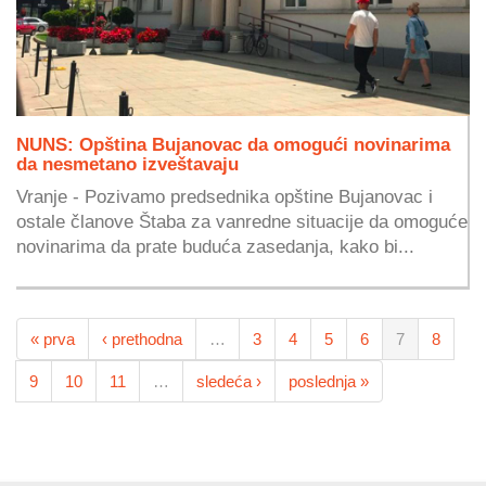
NUNS: Opština Bujanovac da omogući novinarima
da nesmetano izveštavaju
Vranje - Pozivamo predsednika opštine Bujanovac i
ostale članove Štaba za vanredne situacije da omoguće
novinarima da prate buduća zasedanja, kako bi...
« prva
‹ prethodna
…
3
4
5
6
7
8
9
10
11
…
sledeća ›
poslednja »