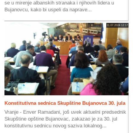
se u mirenje albanskih stranaka i njihovih lidera u
Bujanovcu, kako bi uspeli da naprave...
11.07.2024 12:17
Konstitutivna sednica Skupštine Bujanovca 30. jula
Vranje - Enver Ramadani, još uvek aktuelni predsednik
Skupštine opštine Bujanovac, zakazao je za 30. jul
konstitutivnu sednicu novog saziva lokalnog...