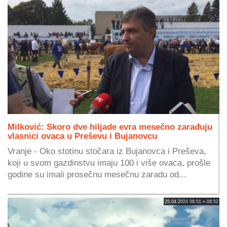
Milković: Skoro dve hiljade evra mesečno zarađuju
vlasnici ovaca u Preševu i Bujanovcu
Vranje - Oko stotinu stočara iz Bujanovca i Preševa,
koji u svom gazdinstvu imaju 100 i više ovaca, prošle
godine su imali prosečnu mesečnu zaradu od...
25.04.2024 08:51 » 08:52