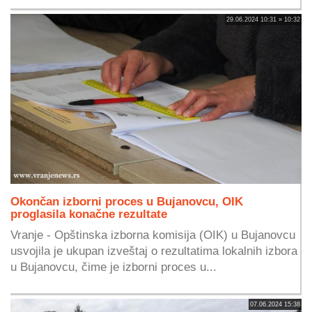
29.06.2024 10:31 » 10:32
Okončan izborni proces u Bujanovcu, OIK
proglasila konačne rezultate
Vranje - Opštinska izborna komisija (OIK) u Bujanovcu
usvojila je ukupan izveštaj o rezultatima lokalnih izbora
u Bujanovcu, čime je izborni proces u...
07.06.2024 15:38