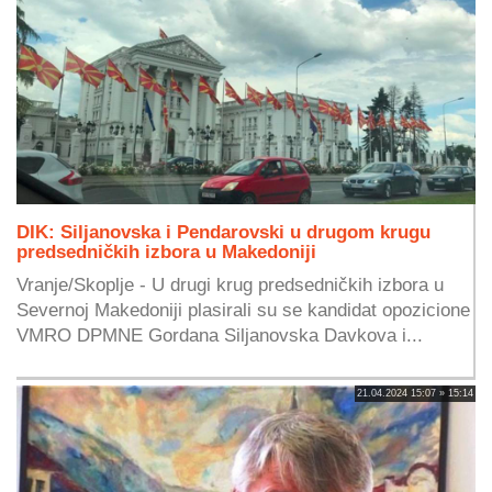
DIK: Siljanovska i Pendarovski u drugom krugu
predsedničkih izbora u Makedoniji
Vranje/Skoplje - U drugi krug predsedničkih izbora u
Severnoj Makedoniji plasirali su se kandidat opozicione
VMRO DPMNE Gordana Siljanovska Davkova i...
21.04.2024 15:07 » 15:14