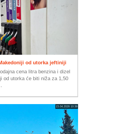
akedoniji od utorka jeftiniji
dajna cena litra benzina i dizel
 od utorka će biti niža za 1,50
..
15.04.2026 10:39