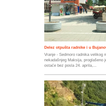
Delez otpušta radnike i u Bujan
Vranje - Sedmoro radnika velikog 
nekadašnjeg Maksija, proglašeno je
ostaće bez posla 24. aprila,...