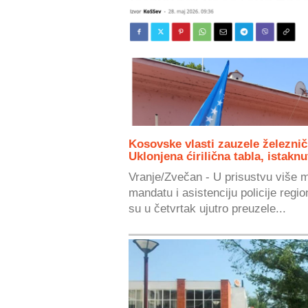
Kosovske vlasti zauzele železni
Uklonjena ćirilična tabla, istakn
Vranje/Zvečan - U prisustvu više 
mandatu i asistenciju policije regi
su u četvrtak ujutro preuzele...