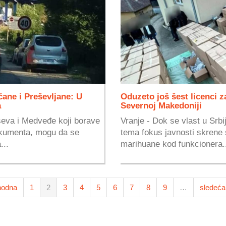
ane i Preševljane: U
Oduzeto još šest licenci 
a
Severnoj Makedoniji
ševa i Medveđe koji borave
Vranje - Dok se vlast u Srbij
kumenta, mogu da se
tema fokus javnosti skrene
...
marihuane kod funkcionera.
hodna
1
2
3
4
5
6
7
8
9
…
sledeća