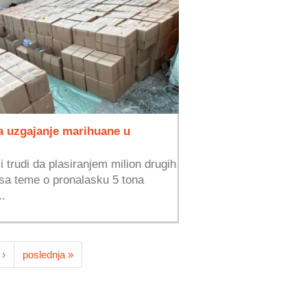
za uzgajanje marihuane u
i trudi da plasiranjem milion drugih
 sa teme o pronalasku 5 tona
..
 ›
poslednja »