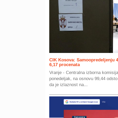
CIK Kosova: Samoopredeljenju 42
6,17 procenata
Vranje - Centralna izborna komisija
ponedeljak, na osnovu 99,44 odsto
da je izlaznost na...