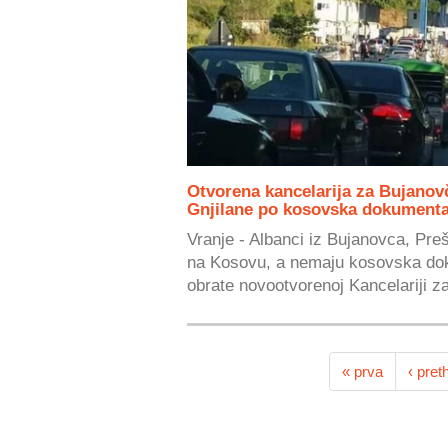
Otvorena kancelarija za Bujanovč
Gnjilane po kosovska dokument
Vranje - Albanci iz Bujanovca, Pre
na Kosovu, a nemaju kosovska do
obrate novootvorenoj Kancelariji za
« prva
‹ pret