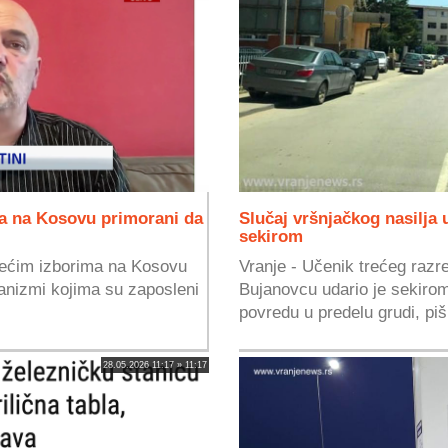
ma na Kosovu primorani da
Slučaj vršnjačkog nasilja
sekirom
ojećim izborima na Kosovu
Vranje - Učenik trećeg razr
anizmi kojima su zaposleni
Bujanovcu udario je sekiro
povredu u predelu grudi, piš
28.05.2026 11:17 » 11:17