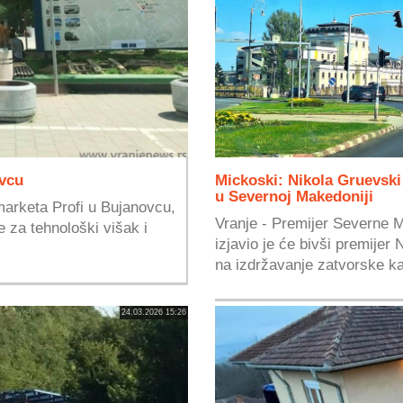
ovcu
Mickoski: Nikola Gruevski 
u Severnoj Makedoniji
marketa Profi u Bujanovcu,
Vranje - Premijer Severne M
 za tehnološki višak i
izjavio je će bivši premijer
na izdržavanje zatvorske ka
24.03.2026 15:26