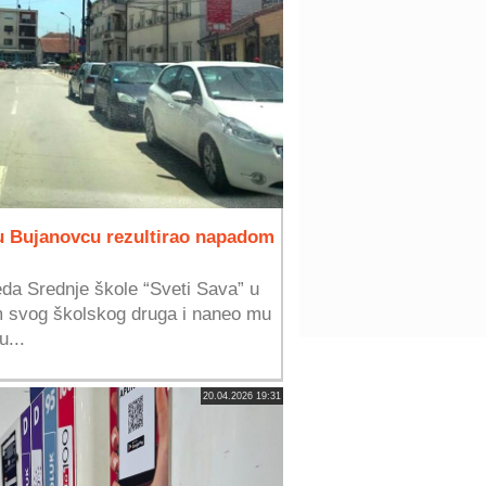
 u Bujanovcu rezultirao napadom
eda Srednje škole “Sveti Sava” u
m svog školskog druga i naneo mu
u...
20.04.2026 19:31