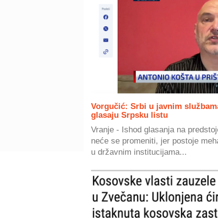
Vorgučić: Srbi u javnim služba
glasaju Srpsku listu
Vranje - Ishod glasanja na predst
neće se promeniti, jer postoje meh
u državnim institucijama...