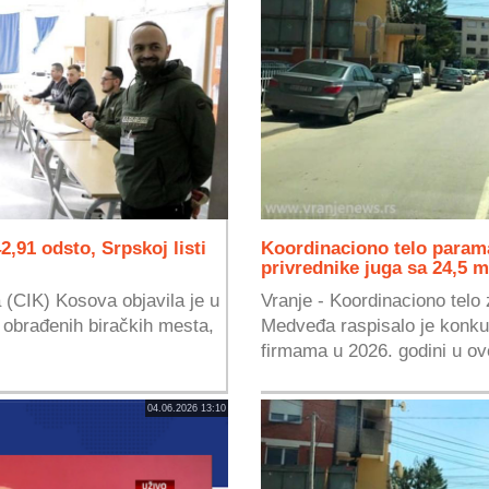
,91 odsto, Srpskoj listi
Koordinaciono telo param
privrednike juga sa 24,5 m
 (CIK) Kosova objavila je u
Vranje - Koordinaciono telo
 obrađenih biračkih mesta,
Medveđa raspisalo je konku
firmama u 2026. godini u ove
04.06.2026 13:10