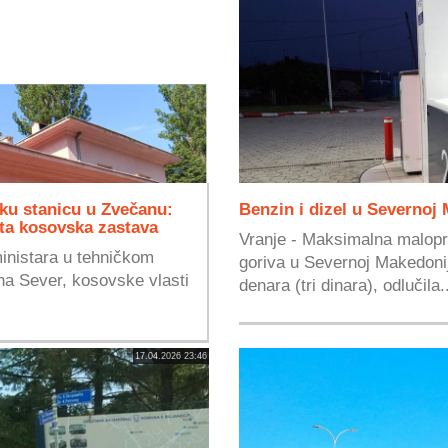
čku stanicu u Zvečanu:
Benzin i dizel u Severnoj M
uta kosovska zastava
Vranje - Maksimalna malopro
ministara u tehničkom
goriva u Severnoj Makedoniji
ona Sever, kosovske vlasti
denara (tri dinara), odlučila.
17.04.2026 23:46