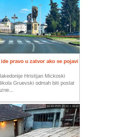
ide pravo u zatvor ako se pojavi
akedonije Hristijan Mickoski
 Nikola Gruevski odmah biti poslat
zne...
10.03.2026 21:02 » 21:02