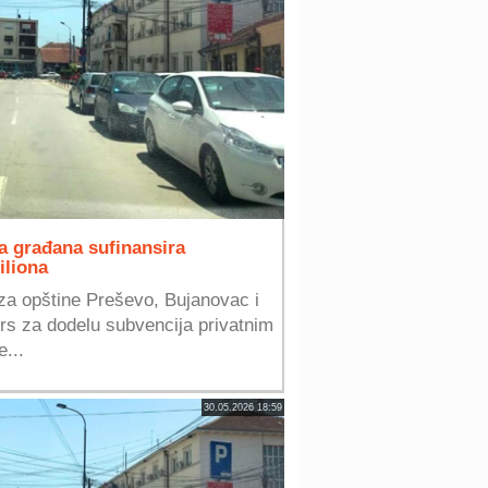
a građana sufinansira
iliona
 za opštine Preševo, Bujanovac i
rs za dodelu subvencija privatnim
...
30.05.2026 18:59