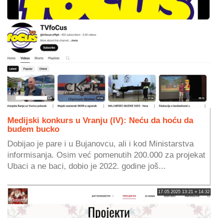
Medijski konkurs u Vranju (IV): Neću da hoću da
budem bucko
Dobijao je pare i u Bujanovcu, ali i kod Ministarstva
informisanja. Osim već pomenutih 200.000 za projekat
Ubaci a ne baci, dobio je 2022. godine još...
17.05.2025 13:21 » 14:32