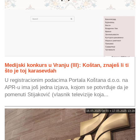
Medijski konkurs u Vranju (III): Koštan, znaješ li ti
što je toj karasevdah
U registracionim podacima Portala Koštana d.o.o. na
APR-u ima još jedna izjava, kojom se potvrđuje da je
pomenuti Stijaković (vlasnik televizije koja...
16.05.2025 09:55 » 17.05.2025 13:28