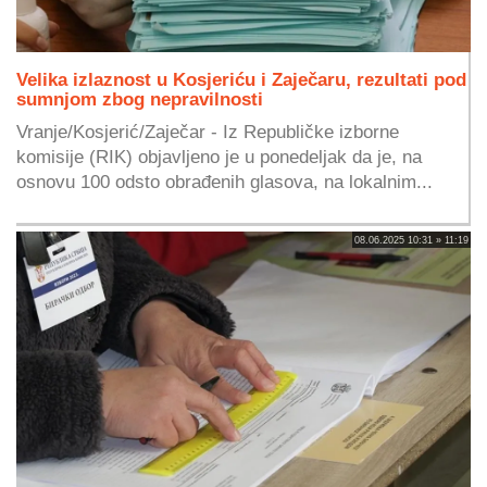
Velika izlaznost u Kosjeriću i Zaječaru, rezultati pod
sumnjom zbog nepravilnosti
Vranje/Kosjerić/Zaječar - Iz Republičke izborne
komisije (RIK) objavljeno je u ponedeljak da je, na
osnovu 100 odsto obrađenih glasova, na lokalnim...
08.06.2025 10:31 » 11:19