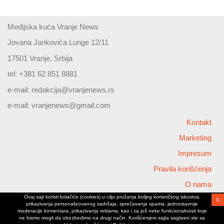
Medijska kuća Vranje News
Jovana Jankovića Lunge 12/11
17501 Vranje, Srbija
tel: +381 62 851 8881
e-mail:
redakcija@vranjenews.rs
e-mail:
vranjenews@gmail.com
Kontakt
Marketing
Impresum
Pravila korišćenja
O nama
Ovaj sajt koristi kolačiće (cookies) u cilju pružanja boljeg korisničkog iskustva,
X
Copyright © 2026 Vranjenews
prikazivanja personalizovanog sadržaja, sprečavanja spama, jednostavnije
All rights reserved
moderacije komentara, prikazivanja reklama, kao i za još neke funkcionalnosti koje
ne bismo mogli da obezbedimo na drugi način. Korišćenjem sajta saglasni ste sa
www.vranjenews.rs