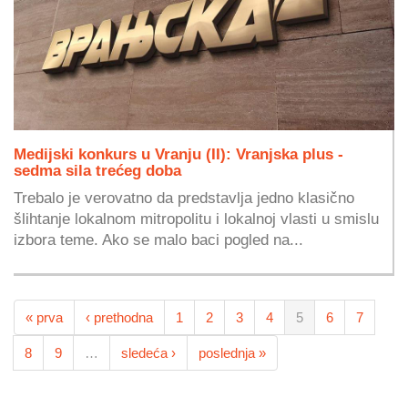
Medijski konkurs u Vranju (II): Vranjska plus -
sedma sila trećeg doba
Trebalo je verovatno da predstavlja jedno klasično
šlihtanje lokalnom mitropolitu i lokalnoj vlasti u smislu
izbora teme. Ako se malo baci pogled na...
« prva
‹ prethodna
1
2
3
4
5
6
7
8
9
…
sledeća ›
poslednja »