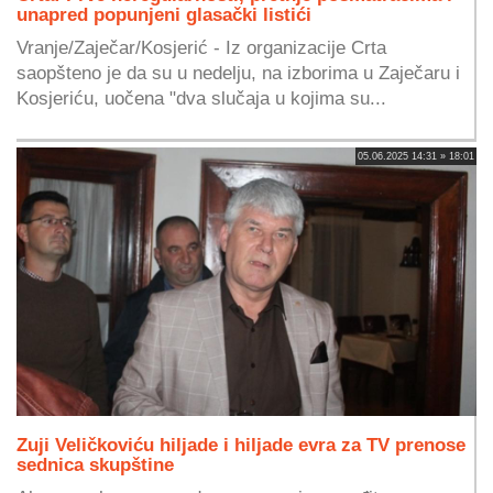
unapred popunjeni glasački listići
Vranje/Zaječar/Kosjerić - Iz organizacije Crta
saopšteno je da su u nedelju, na izborima u Zaječaru i
Kosjeriću, uočena "dva slučaja u kojima su...
05.06.2025 14:31 » 18:01
Zuji Veličkoviću hiljade i hiljade evra za TV prenose
sednica skupštine