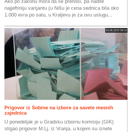
Ako po zakonu mora da se prenosi, pa nađite
najjeftiniju varijantu (u Nišu je cena sednica bila oko
1.000 evra po satu, u Kraljevu je za ovu uslugu...
03.06.2025 09:10
Prigovor iz Sobine na izbore za savete mesnih
zajednica
U ponedeljak je u Gradsku izbornu komisiju (GIK)
stigao prigovor M.Lj. iz Vranja, u kojem su iznete