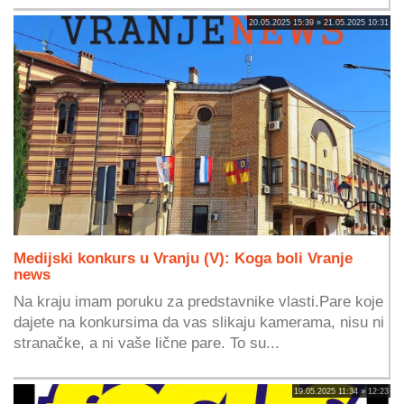
20.05.2025 15:39 » 21.05.2025 10:31
Medijski konkurs u Vranju (V): Koga boli Vranje
news
Na kraju imam poruku za predstavnike vlasti.Pare koje
dajete na konkursima da vas slikaju kamerama, nisu ni
stranačke, a ni vaše lične pare. To su...
19.05.2025 11:34 » 12:23