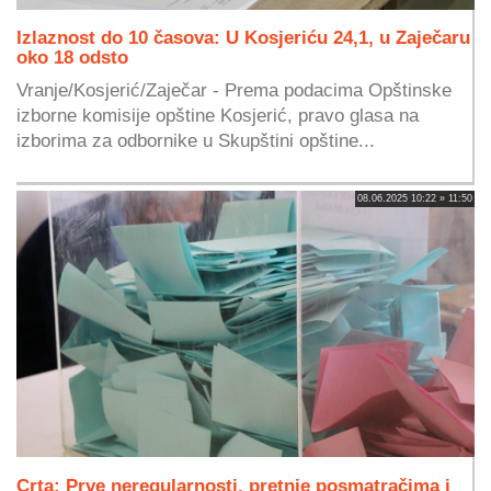
Izlaznost do 10 časova: U Kosjeriću 24,1, u Zaječaru
oko 18 odsto
Vranje/Kosjerić/Zaječar - Prema podacima Opštinske
izborne komisije opštine Kosjerić, pravo glasa na
izborima za odbornike u Skupštini opštine...
08.06.2025 10:22 » 11:50
Crta: Prve neregularnosti, pretnje posmatračima i