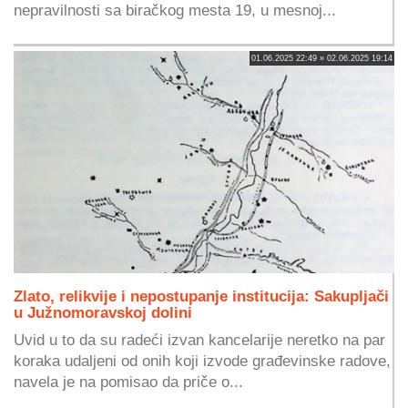
nepravilnosti sa biračkog mesta 19, u mesnoj...
01.06.2025 22:49 » 02.06.2025 19:14
Zlato, relikvije i nepostupanje institucija: Sakupljači
u Južnomoravskoj dolini
Uvid u to da su radeći izvan kancelarije neretko na par
koraka udaljeni od onih koji izvode građevinske radove,
navela je na pomisao da priče o...