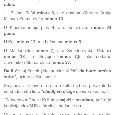
odsto
.
"U Bajinoj Bašti
minus 6
, ako dodamo (Zdravu Srbiju
Milana) Stamatovića
minus 10
.
U Kladovu imaju plus 4, a u Knjaževcu
minus 24
posto
.
U Kuli
minus 13
, a u Lučanima
minus 5
.
U Majdanpeku
minus 7
, a u Smederevskoj Palanci
minus 18
i u Sevojnu
minus 7,5
, ako dodamo
Zavetnike i Stamatovića
minus 37
.
Da li će
taj čovek (Aleksandar Vučić)
da bude srećan
sutra
", upitao je Stojanović.
Stojanović je naveo i da su rezultati izbora pokazali da
su studentske liste "
ubedljivo druge
u svim mestima
".
"
Studentska lista
u Kuli ima
najviše mandata
, pošto je
koalicija oko SNS-a široka", dodao je on.
On je ocenio da lokalni izbori održani u nedelju