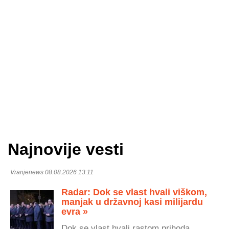
Najnovije vesti
Vranjenews 08.08.2026 13:11
Radar: Dok se vlast hvali viškom,
manjak u državnoj kasi milijardu
evra »
Dok se vlast hvali rastom prihoda,