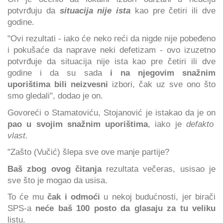
potvrđuju da
situacija nije ista
kao pre četiri ili dve
godine.
"Ovi rezultati - iako će neko reći da nigde nije pobeđeno
i pokušaće da naprave neki defetizam - ovo izuzetno
potvrđuje da situacija nije ista kao pre četiri ili dve
godine i da su sada
i na njegovim snažnim
uporištima bili neizvesni
izbori, čak uz sve ono što
smo gledali", dodao je on.
Govoreći o Stamatoviću, Stojanović je istakao da je on
pao u svojim snažnim uporištima
, iako je
defakto
vlast.
"Zašto (Vučić) šlepa sve ove manje partije?
Baš zbog ovog čitanja
rezultata večeras, usisao je
sve što je mogao da usisa.
To će mu
čak i odmoći
u nekoj budućnosti, jer birači
SPS-a
neće baš 100 posto da glasaju za tu veliku
listu.