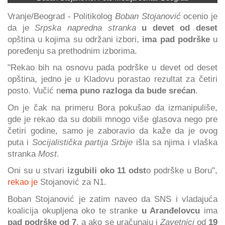
Vranje/Beograd - Politikolog
Boban Stojanović
ocenio je
da je
Srpska napredna stranka
u devet od deset
opština u kojima su održani izbori,
ima pad podrške
u
poređenju sa prethodnim izborima.
"Rekao bih na osnovu pada podrške u devet od deset
opština, jedno je u Kladovu porastao rezultat za četiri
posto. Vučić n
ema puno razloga da bude srećan
.
On je čak na primeru Bora pokušao da izmanipuliše,
gde je rekao da su dobili mnogo više glasova nego pre
četiri godine, samo je zaboravio da kaže da je ovog
puta i
Socijalistička partija Srbije
išla sa njima i vlaška
stranka
Most
.
Oni su u stvari
izgubili oko 11 odst
o podrške u Boru",
rekao je
Stojanović za N1.
Boban Stojanović je zatim naveo da SNS i vladajuća
koalicija okupljena oko te stranke
u Aranđelovcu
ima
pad podrške od 7
, a ako se uračunaju i
Zavetnici
od
19