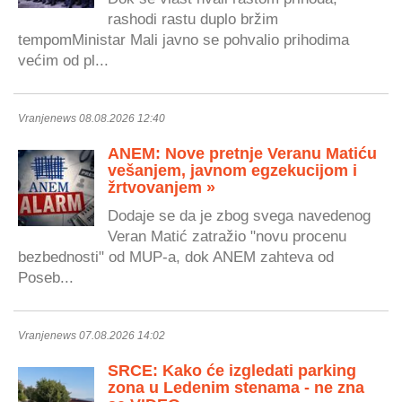
rashodi rastu duplo bržim
tempomMinistar Mali javno se pohvalio prihodima
većim od pl...
Vranjenews 08.08.2026 12:40
ANEM: Nove pretnje Veranu Matiću
vešanjem, javnom egzekucijom i
žrtvovanjem »
Dodaje se da je zbog svega navedenog
Veran Matić zatražio "novu procenu
bezbednosti" od MUP-a, dok ANEM zahteva od
Poseb...
Vranjenews 07.08.2026 14:02
SRCE: Kako će izgledati parking
zona u Ledenim stenama - ne zna