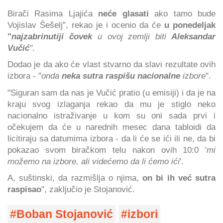
Birači Rasima Ljajića
neće glasati
ako tamo bude
Vojislav Šešelj", rekao je i ocenio da će
u ponedeljak
"
najzabrinutiji čovek
u ovoj zemlji biti
Aleksandar
Vučić
"
.
Dodao je da ako će vlast stvarno da slavi rezultate ovih
izbora - "
onda
neka sutra raspišu nacionalne
izbore
".
"Siguran sam da nas je Vučić pratio (u emisiji) i da je na
kraju svog izlaganja rekao da mu je stiglo neko
nacionalno istraživanje u kom su oni sada prvi i
očekujem da će u narednih mesec dana tabloidi da
licitiraju sa datumima izbora - da li će se ići ili ne, da bi
pokazao svom biračkom telu nakon ovih 10:0 '
mi
možemo na izbore, ali videćemo da li ćemo ići
'.
A, suštinski, da razmišlja o njima,
on bi ih već sutra
raspisao
", zaključio je Stojanović.
Boban Stojanović
izbori