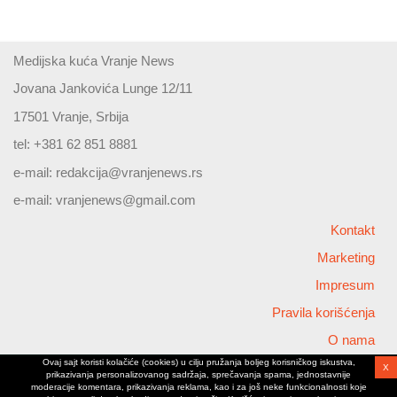
Medijska kuća Vranje News
Jovana Jankovića Lunge 12/11
17501 Vranje, Srbija
tel: +381 62 851 8881
e-mail:
redakcija@vranjenews.rs
e-mail:
vranjenews@gmail.com
Kontakt
Marketing
Impresum
Pravila korišćenja
O nama
Ovaj sajt koristi kolačiće (cookies) u cilju pružanja boljeg korisničkog iskustva,
X
Copyright © 2026 Vranjenews
prikazivanja personalizovanog sadržaja, sprečavanja spama, jednostavnije
All rights reserved
moderacije komentara, prikazivanja reklama, kao i za još neke funkcionalnosti koje