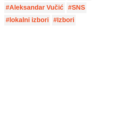
Aleksandar Vučić
SNS
lokalni izbori
Izbori