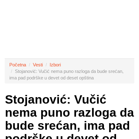
Početna
Vesti
Izbori
Stojanović: Vučić nema puno razloga da bude srećan,
ima pad podrške u devet od deset opština
Stojanović: Vučić
nema puno razloga da
bude srećan, ima pad
podrške u devet od