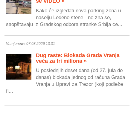
se VIDEO »
Kako će izgledati nova parking zona u
naselju Ledene stene - ne zna se,
saopštavaju iz Gradskog odbora stranke Srbija ce...
Vranjenews 07.08.2026 13:31
Dug raste: Blokada Grada Vranja
veća za tri miliona »
U poslednjih deset dana (od 27. jula do
danas) blokada jednog od računa Grada
Vranja u Upravi za Trezor (koji podleže
fi...