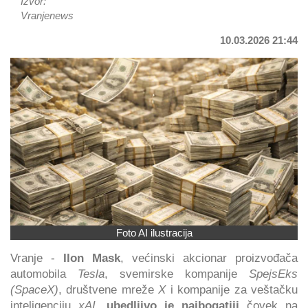
Izvor:
Vranjenews
10.03.2026 21:44
Foto AI ilustracija
Vranje -
Ilon Mask
, većinski akcionar proizvođača
automobila
Tesla
, svemirske kompanije
SpejsEks
(SpaceX)
, društvene mreže
X
i kompanije za veštačku
inteligenciju
xAI
,
ubedljivo je najbogatiji
čovek na