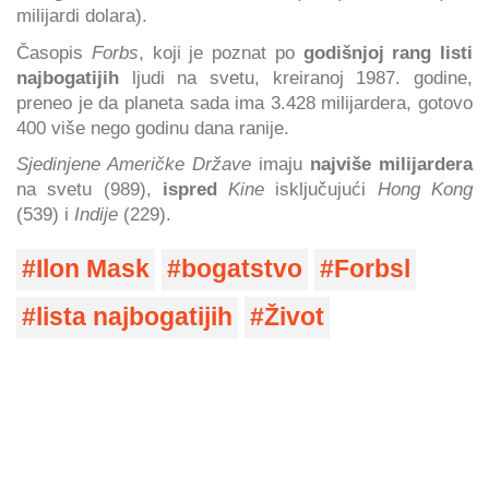
milijardi dolara).
Časopis
Forbs
, koji je poznat po
godišnjoj rang listi
najbogatijih
ljudi na svetu, kreiranoj 1987. godine,
preneo je da planeta sada ima 3.428 milijardera, gotovo
400 više nego godinu dana ranije.
Sjedinjene Američke Države
imaju
najviše milijardera
na svetu (989),
ispred
Kine
isključujući
Hong Kong
(539) i
Indije
(229).
Ilon Mask
bogatstvo
Forbsl
lista najbogatijih
Život