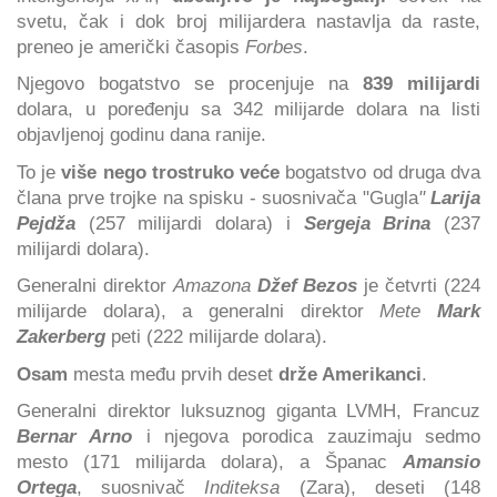
svetu, čak i dok broj milijardera nastavlja da raste,
preneo je američki časopis
Forbes
.
Njegovo bogatstvo se procenjuje na
839 milijardi
dolara, u poređenju sa 342 milijarde dolara na listi
objavljenoj godinu dana ranije.
To je
više nego trostruko veće
bogatstvo od druga dva
člana prve trojke na spisku - suosnivača "Gugla
"
Larija
Pejdža
(257 milijardi dolara) i
Sergeja Brina
(237
milijardi dolara).
Generalni direktor
Amazona
Džef Bezos
je četvrti (224
milijarde dolara), a generalni direktor
Mete
Mark
Zakerberg
peti (222 milijarde dolara).
Osam
mesta među prvih deset
drže Amerikanci
.
Generalni direktor luksuznog giganta LVMH, Francuz
Bernar Arno
i njegova porodica zauzimaju sedmo
mesto (171 milijarda dolara), a Španac
Amansio
Ortega
, suosnivač
Inditeksa
(Zara), deseti (148