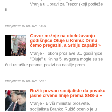
Vranja u Upravi za Trezor (koji podleže
fi...
Vranjenews 07.08.2026 13:05
Govor mržnje na obeležavanju
godišnjice Oluje u Kninu: Drinu
ćemo pregaziti, a Srbiju zapaliti »
Vranje - Tokom proslave 31. godišnjice
"Oluje" u Kninu 5. avgusta mogle su se
čuti ustaške pesme, pozivi na nasilje prem...
Vranjenews 07.08.2026 12:51
Ružić pozvao socijaliste da povuku
jasne crvene linije prema SNS-u »
Vranje - Bivši ministar prosvete,
socijalista Branko Ružić ocenio je u