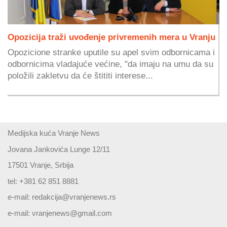
Opozicija traži uvođenje privremenih mera u Vranju
Opozicione stranke uputile su apel svim odbornicama i
odbornicima vladajuće većine, "da imaju na umu da su
položili zakletvu da će štititi interese...
Medijska kuća Vranje News
Jovana Jankovića Lunge 12/11
17501 Vranje, Srbija
tel: +381 62 851 8881
e-mail:
redakcija@vranjenews.rs
e-mail:
vranjenews@gmail.com