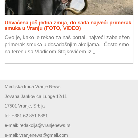
Uhvaćena još jedna zmija, do sada najveći primerak
smuka u Vranju (FOTO, VIDEO)
Ovo je, kako je rekao za naš portal, najveći zabeležen
primerak smuka u dosadašnjim akcijama.- Često smo
na terenu sa Vladicom Stojkovićem iz „...
Medijska kuća Vranje News
Jovana Jankovića Lunge 12/11
17501 Vranje, Srbija
tel: +381 62 851 8881
e-mail:
redakcija@vranjenews.rs
e-mail:
vranjenews@gmail.com