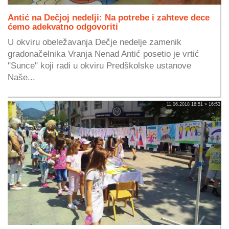
Antić na Dečjoj nedelji: Na potrebe i zahteve dece
ćemo adekvatno odgovoriti
U okviru obeležavanja Dečje nedelje zamenik
gradonačelnika Vranja Nenad Antić posetio je vrtić
"Sunce" koji radi u okviru Predškolske ustanove
Naše...
11.06.2018 16:51 » 16:53