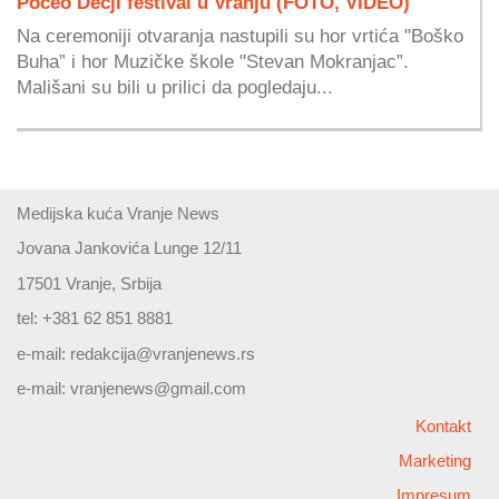
Počeo Dečji festival u Vranju (FOTO, VIDEO)
Na ceremoniji otvaranja nastupili su hor vrtića "Boško
Buha” i hor Muzičke škole "Stevan Mokranjac”.
Mališani su bili u prilici da pogledaju...
Medijska kuća Vranje News
Jovana Jankovića Lunge 12/11
17501 Vranje, Srbija
tel: +381 62 851 8881
e-mail:
redakcija@vranjenews.rs
e-mail:
vranjenews@gmail.com
Kontakt
Marketing
Impresum