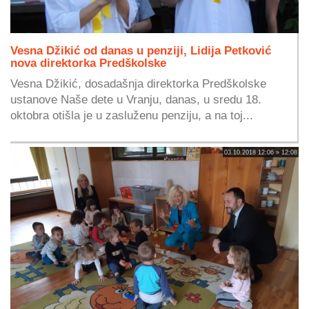
Vesna Džikić od danas u penziji, Lidija Petković
nova direktorka Predškolske
Vesna Džikić, dosadašnja direktorka Predškolske
ustanove Naše dete u Vranju, danas, u sredu 18.
oktobra otišla je u zasluženu penziju, a na toj...
03.10.2018 12:06 » 12:08