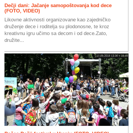
Dečji dani: Jačanje samopoštovanja kod dece
(FOTO, VIDEO)
Likovne aktivnosti organizovane kao zajedničko
druženje dece i roditelja su plodonosne, te kroz
kreativnu igru učimo sa decom i od dece.Zato,
družite...
17.05.2018 13:36 » 16:49