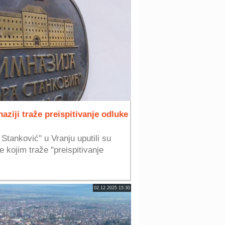
aziji traže preispitivanje odluke
Stanković" u Vranju uputili su
 kojim traže "preispitivanje
02.12.2025 15:30