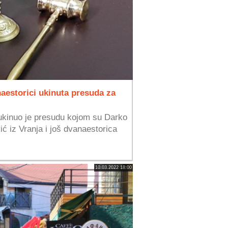
inaestorici ukinuta presuda za
ukinuo je presudu kojom su Darko
ić iz Vranja i još dvanaestorica
10.03.2022 18:00