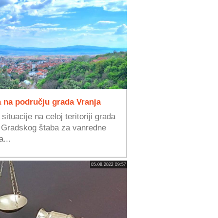
a na području grada Vranja
tuacije na celoj teritoriji grada
ci Gradskog štaba za vanredne
a...
05.08.2022 09:57