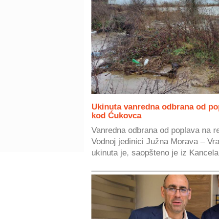
Ukinuta vanredna odbrana od po
kod Ćukovca
Vanredna odbrana od poplava na re
Vodnoj jedinici Južna Morava – Vr
ukinuta je, saopšteno je iz Kancelar