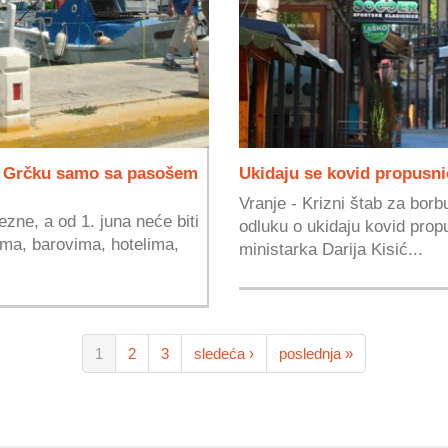
 u Grčku samo sa pasošem
Ukidaju se kovid propusni
Vranje - Krizni štab za borb
zne, a od 1. juna neće biti
odluku o ukidaju kovid propus
ima, barovima, hotelima,
ministarka Darija Kisić...
1
2
3
sledeća ›
poslednja »