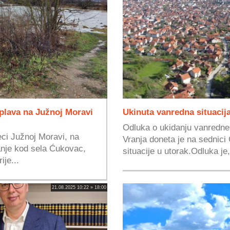
plava na Južnoj Moravi
Ukinuta vanredna situacija 
Odluka o ukidanju vanredne si
ci Južnoj Moravi, na
Vranja doneta je na sednic
anje kod sela Ćukovac,
situacije u utorak.Odluka je,
ije...
21.08.2025 10:22 » 18:00