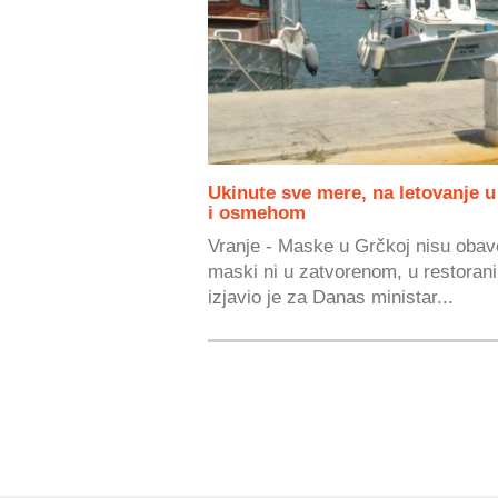
Ukinute sve mere, na letovanje
i osmehom
Vranje - Maske u Grčkoj nisu obave
maski ni u zatvorenom, u restoran
izjavio je za Danas ministar...