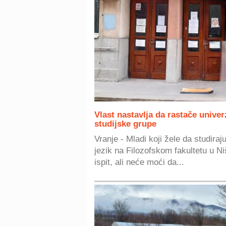
Vlast nastavlja da rastače univerz
studijske grupe
Vranje - Mladi koji žele da studiraju 
jezik na Filozofskom fakultetu u Ni
ispit, ali neće moći da...