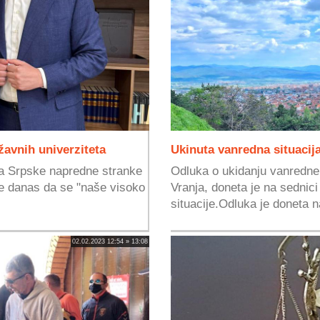
žavnih univerziteta
Ukinuta vanredna situacij
ta Srpske napredne stranke
Odluka o ukidanju vanredne si
je danas da se "naše visoko
Vranja, doneta je na sedni
situacije.Odluka je doneta n
02.02.2023 12:54 » 13:08