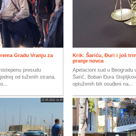
prema Gradu Vranju za
Krik: Šariću, Đuri i još tr
pranje novca
rvostepenu presudu
Apelacioni sud u Beogradu 
ednoj od tuženih strana,
Šarić, Boban Đura Stojiljkov
o...
optuženih bili osuđeni na...
22.05.2022 11:45