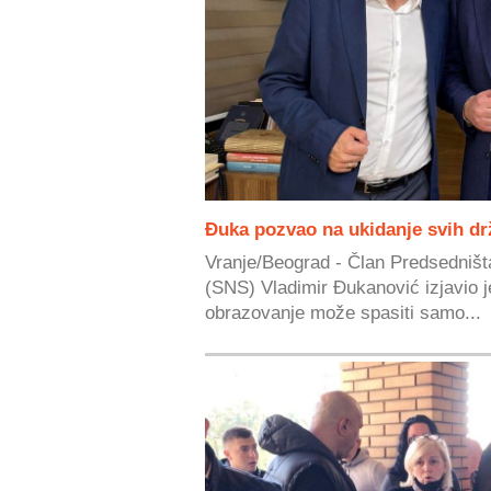
Đuka pozvao na ukidanje svih dr
Vranje/Beograd - Član Predsedniš
(SNS) Vladimir Đukanović izjavio 
obrazovanje može spasiti samo...