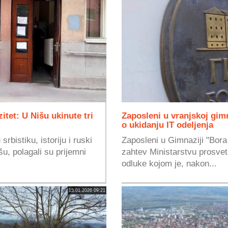
itet: U Nišu ukinute tri
Zaposleni u vranjskoj gimn
o ukidanju IT odeljenja
srbistiku, istoriju i ruski
Zaposleni u Gimnaziji "Bora 
šu, polagali su prijemni
zahtev Ministarstvu prosvete
odluke kojom je, nakon...
15.01.2026 09:21