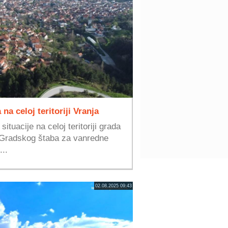
na celoj teritoriji Vranja
tuacije na celoj teritoriji grada
i Gradskog štaba za vanredne
...
02.08.2025 09:43