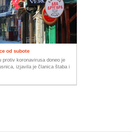
ce od subote
u protiv koronavirusa doneo je
nica, izjavila je članica štaba i