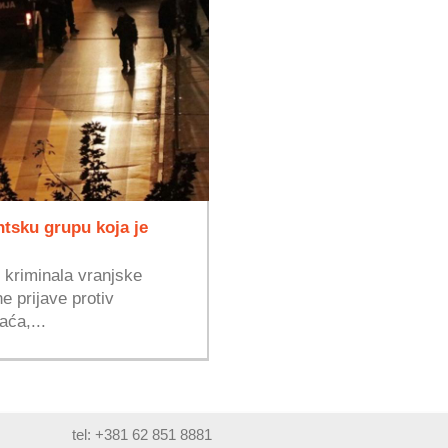
antsku grupu koja je
g kriminala vranjske
e prijave protiv
ća,...
tel: +381 62 851 8881