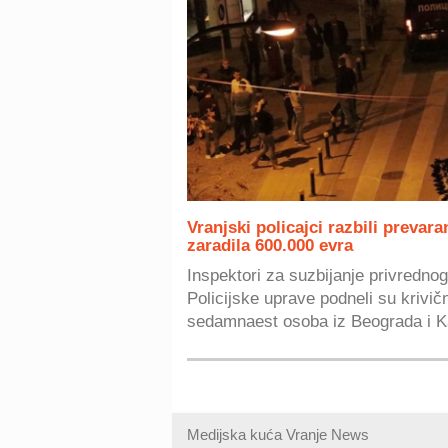
Vranjski policajci razbili prevar
zaradila 600.000 evra
Inspektori za suzbijanje privredno
Policijske uprave podneli su krivičn
sedamnaest osoba iz Beograda i Ka
Medijska kuća Vranje News