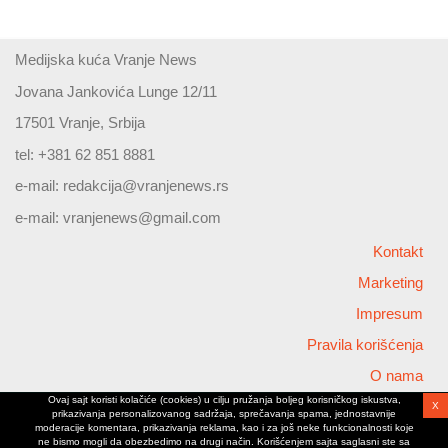
Medijska kuća Vranje News
Jovana Jankovića Lunge 12/11
17501 Vranje, Srbija
tel: +381 62 851 8881
e-mail:
redakcija@vranjenews.rs
e-mail:
vranjenews@gmail.com
Kontakt
Marketing
Impresum
Pravila korišćenja
O nama
Ovaj sajt koristi kolačiće (cookies) u cilju pružanja boljeg korisničkog iskustva,
X
Copyright © 2026 Vranjenews
prikazivanja personalizovanog sadržaja, sprečavanja spama, jednostavnije
All rights reserved
moderacije komentara, prikazivanja reklama, kao i za još neke funkcionalnosti koje
ne bismo mogli da obezbedimo na drugi način. Korišćenjem sajta saglasni ste sa
www.vranjenews.rs