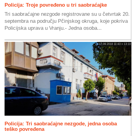
Policija: Troje povređeno u tri saobraćajke
Tri saobraćajne nezgode registrovane su u četvrtak 20.
septembra na području Pčinjskog okruga, koje pokriva
Policijska uprava u Vranju.- Jedna osoba...
17.09.2018 11:43 » 13:10
Policija: Tri saobraćajne nezgode, jedna osoba
teško povređena