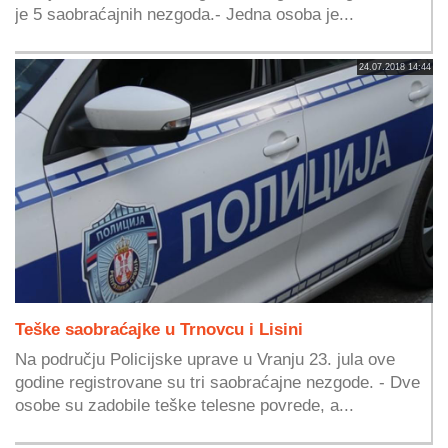
je 5 saobraćajnih nezgoda.- Jedna osoba je...
24.07.2018 14:44
Teške saobraćajke u Trnovcu i Lisini
Na području Policijske uprave u Vranju 23. jula ove
godine registrovane su tri saobraćajne nezgode. - Dve
osobe su zadobile teške telesne povrede, a...