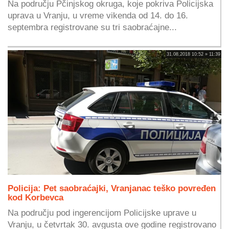
Na području Pčinjskog okruga, koje pokriva Policijska
uprava u Vranju, u vreme vikenda od 14. do 16.
septembra registrovane su tri saobraćajne...
31.08.2018 10:52 » 11:39
Policija: Pet saobraćajki, Vranjanac teško povređen
kod Korbevca
Na području pod ingerencijom Policijske uprave u
Vranju, u četvrtak 30. avgusta ove godine registrovano