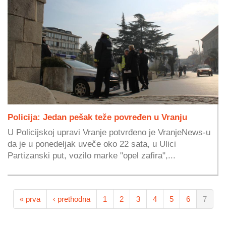
Policija: Jedan pešak teže povređen u Vranju
U Policijskoj upravi Vranje potvrđeno je VranjeNews-u
da je u ponedeljak uveče oko 22 sata, u Ulici
Partizanski put, vozilo marke "opel zafira",...
« prva
‹ prethodna
1
2
3
4
5
6
7