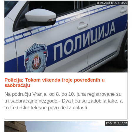
11.06.2018 11:22 » 11:29
Policija: Tokom vikenda troje povređenih u
saobraćaju
Na području Vranja, od 8. do 10. juna registrovane su
tri saobraćajne nezgode.- Dva lica su zadobila lake, a
treće teške telesne povrede.Iz oblasti...
17.04.2018 10:37