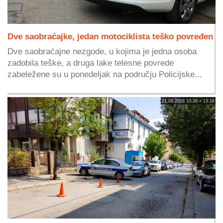
Dve saobraćajke, jedan motociklista teško povređen
Dve saobraćajne nezgode, u kojima je jedna osoba
zadobila teške, a druga lake telesne povrede
zabeležene su u ponedeljak na području Policijske...
21.09.2018 10:28 » 13:16