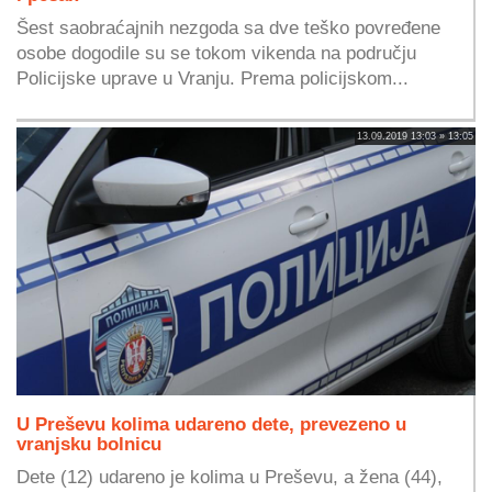
Šest saobraćajnih nezgoda sa dve teško povređene
osobe dogodile su se tokom vikenda na području
Policijske uprave u Vranju. Prema policijskom...
13.09.2019 13:03 » 13:05
U Preševu kolima udareno dete, prevezeno u
vranjsku bolnicu
Dete (12) udareno je kolima u Preševu, a žena (44),