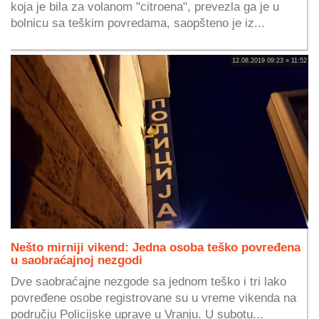
koja je bila za volanom "citroena", prevezla ga je u
bolnicu sa teškim povredama, saopšteno je iz...
12.08.2019 09:23 » 11:52
Nešto mirniji vikend: Jedna osoba teško povređena
u saobraćajnoj nezgodi
Dve saobraćajne nezgode sa jednom teško i tri lako
povređene osobe registrovane su u vreme vikenda na
području Policijske uprave u Vranju. U subotu...