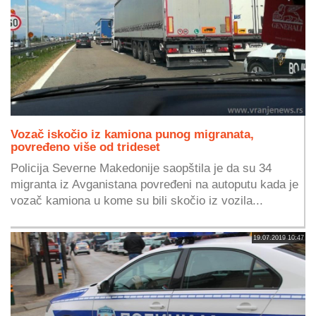
Vozač iskočio iz kamiona punog migranata,
povređeno više od trideset
Policija Severne Makedonije saopštila je da su 34
migranta iz Avganistana povređeni na autoputu kada je
vozač kamiona u kome su bili skočio iz vozila...
19.07.2019 10:47