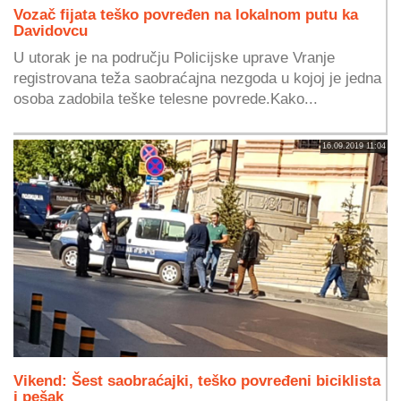
Vozač fijata teško povređen na lokalnom putu ka
Davidovcu
U utorak je na području Policijske uprave Vranje
registrovana teža saobraćajna nezgoda u kojoj je jedna
osoba zadobila teške telesne povrede.Kako...
16.09.2019 11:04
Vikend: Šest saobraćajki, teško povređeni biciklista
i pešak