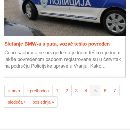
Sletanje BMW-a s puta, vozač teško povređen
Četiri saobraćajne nezgode sa jednom teško i jednom
lakše povređenom osobom registrovane su u četvrtak
na području Policijske uprave u Vranju. Kako...
« prva
‹ prethodna
1
2
3
4
5
6
7
sledeća ›
poslednja »