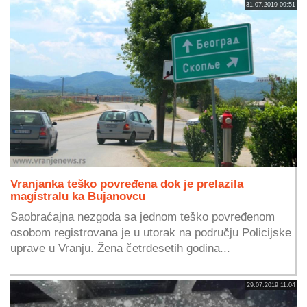
31.07.2019 09:51
Vranjanka teško povređena dok je prelazila
magistralu ka Bujanovcu
Saobraćajna nezgoda sa jednom teško povređenom
osobom registrovana je u utorak na području Policijske
uprave u Vranju. Žena četrdesetih godina...
29.07.2019 11:04