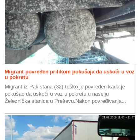
Migrant povređen prilikom pokušaja da uskoči u voz
u pokretu
Migrant iz Pakistana (32) teško je povređen kada je
pokušao da uskoči u voz u pokretu u naselju
Železnička stanica u Preševu.Nakon povređivanja...
21.07.2019 11:46 » 11:47