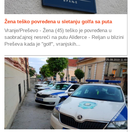
Žena teško povređena u sletanju golfa sa puta
Vranje/Preševo - Žena (45) teško je povređena u
saobraćajnoj nesreći na putu Aliđerce - Reljan u blizini
Preševa kada je "golf", vranjskih...
25.09.2019 11:40