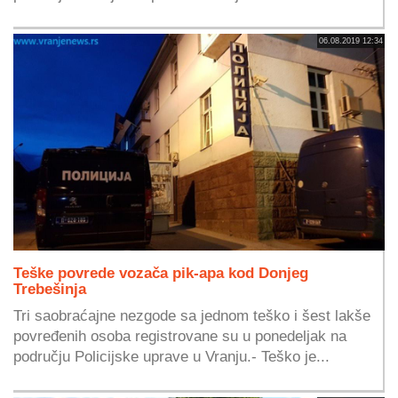
06.08.2019 12:34
Teške povrede vozača pik-apa kod Donjeg
Trebešinja
Tri saobraćajne nezgode sa jednom teško i šest lakše
povređenih osoba registrovane su u ponedeljak na
području Policijske uprave u Vranju.- Teško je...