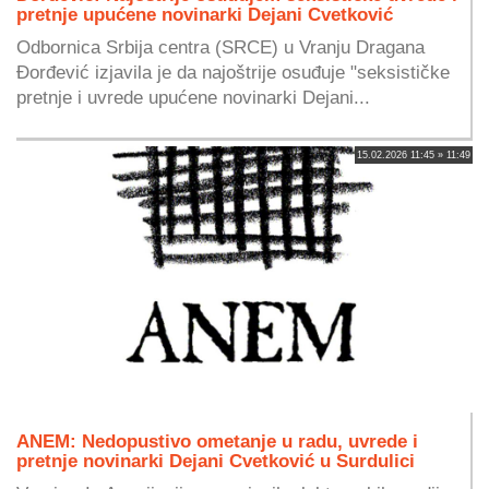
pretnje upućene novinarki Dejani Cvetković
Odbornica Srbija centra (SRCE) u Vranju Dragana
Đorđević izjavila je da najoštrije osuđuje "seksističke
pretnje i uvrede upućene novinarki Dejani...
15.02.2026 11:45 » 11:49
ANEM: Nedopustivo ometanje u radu, uvrede i
pretnje novinarki Dejani Cvetković u Surdulici