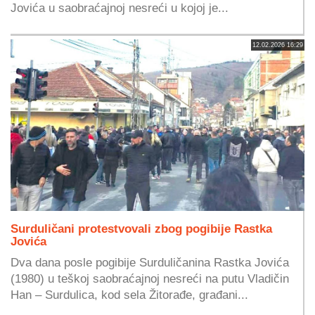
Jovića u saobraćajnoj nesreći u kojoj je...
12.02.2026 16:29
Surduličani protestvovali zbog pogibije Rastka
Jovića
Dva dana posle pogibije Surduličanina Rastka Jovića
(1980) u teškoj saobraćajnoj nesreći na putu Vladičin
Han – Surdulica, kod sela Žitorađe, građani...