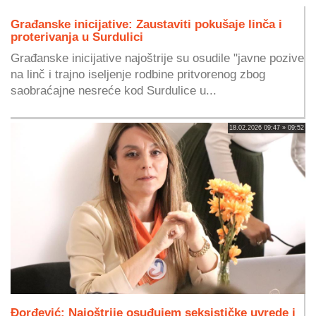
Građanske inicijative: Zaustaviti pokušaje linča i
proterivanja u Surdulici
Građanske inicijative najoštrije su osudile "javne pozive
na linč i trajno iseljenje rodbine pritvorenog zbog
saobraćajne nesreće kod Surdulice u...
18.02.2026 09:47 » 09:52
Đorđević: Najoštrije osuđujem seksističke uvrede i