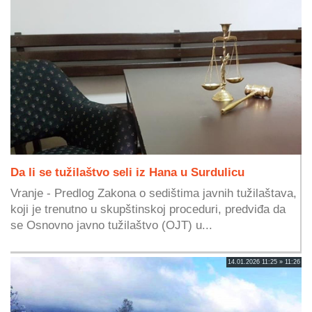
Da li se tužilaštvo seli iz Hana u Surdulicu
Vranje - Predlog Zakona o sedištima javnih tužilaštava,
koji je trenutno u skupštinskoj proceduri, predviđa da
se Osnovno javno tužilaštvo (OJT) u...
14.01.2026 11:25 » 11:26