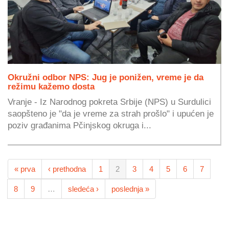
Okružni odbor NPS: Jug je ponižen, vreme je da
režimu kažemo dosta
Vranje - Iz Narodnog pokreta Srbije (NPS) u Surdulici
saopšteno je "da je vreme za strah prošlo" i upućen je
poziv građanima Pčinjskog okruga i...
« prva
‹ prethodna
1
2
3
4
5
6
7
8
9
…
sledeća ›
poslednja »