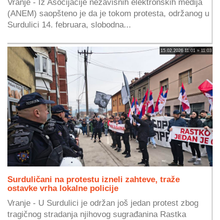
Vranje - Iz Asocijacije nezavisnih elektronskih medija
(ANEM) saopšteno je da je tokom protesta, održanog u
Surdulici 14. februara, slobodna...
15.02.2026 11:01 » 11:03
Surduličani na protestu izneli zahteve, traže
ostavke vrha lokalne policije
Vranje - U Surdulici je održan još jedan protest zbog
tragičnog stradanja njihovog sugrađanina Rastka