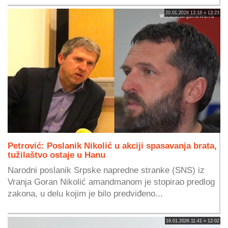
20.01.2026 13:18 » 13:23
Petrović: Poslanik Nikolić u akciji spasavanja brata,
tužilaštvo ostaje u Hanu
Narodni poslanik Srpske napredne stranke (SNS) iz
Vranja Goran Nikolić amandmanom je stopirao predlog
zakona, u delu kojim je bilo predviđeno...
16.01.2026 11:41 » 12:02