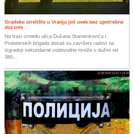
Gradsko strelište u Vranju još uvek bez upotrebne
dozvole
Na trasi između ulica Dušana Stamenkovića i
Proleterskih brigada dosad su završeni radovi na
izgradnji sekundarne vodovodne mreže u dužini od
380...
11.09.2019 13:32 » 13:32