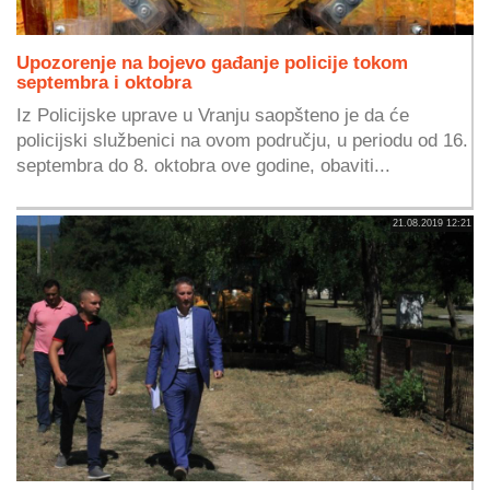
Upozorenje na bojevo gađanje policije tokom
septembra i oktobra
Iz Policijske uprave u Vranju saopšteno je da će
policijski službenici na ovom području, u periodu od 16.
septembra do 8. oktobra ove godine, obaviti...
21.08.2019 12:21