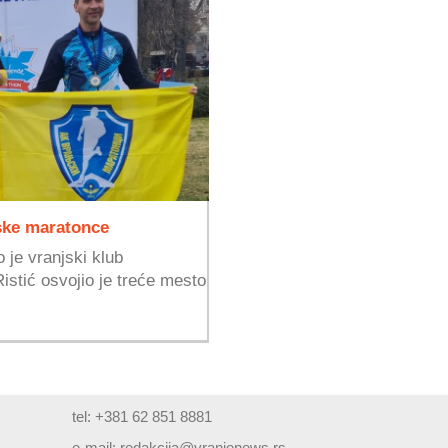
jske maratonce
 je vranjski klub
stić osvojio je treće mesto
tel: +381 62 851 8881
e-mail:
redakcija@vranjenews.rs