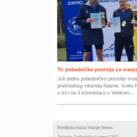
Tri pobednička postolja za vran
Još jedno pobedničko postolje imao
prethodnog vikenda.Naime, Sreto Ri
u trci na 5 kilometara u Velikom...
Medijska kuća Vranje News
Jovana Jankovića Lunge 12/11