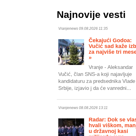
Najnovije vesti
Vranjenews 09.08.2026 11:35
Čekajući Godoa:
Vučić sad kaže izb
za najviše tri mes
»
Vranje - Aleksandar
Vučić, član SNS-a koji najavljuje
kandidaturu za predsednika Vlade
Srbije, izjavio j da će vanredni...
Vranjenews 08.08.2026 13:11
Radar: Dok se vla
hvali viškom, man
u državnoj kasi