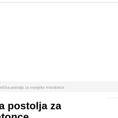
dnička postolja za vranjske maratonce
a postolja za
atonce