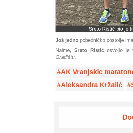
Sreto Ristić bio je
Još jedno
pobedničko postolje ima
Naime,
Sreto Ristić
osvojio je
Gradištu
.
AK Vranjskic maraton
Aleksandra Kržalić
Do