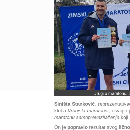
Drugi u maratonu: 
Siništa Stanković
, reprezentativa
kluba
Vranjski maratonci
, osvojio 
maratonu samoprevazilaženja
koji
On je
popravio
rezultat svog
ličn