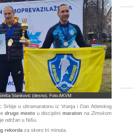
Siniša Stanković (desno). Foto AKVM
c Srbije u ultramaratonu iz Vranja i član Atletskog
je
drugo mesto
u disciplini
maraton
na
Zimskom
 je održan u Nišu.
og rekorda
za skoro tri minuta.