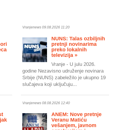
Vranjenews 09.08.2026 11:20
NUNS: Talas ozbiljnih
ori
pretnji novinarima
eca
preko lokalnih
televizija »
Vranje - U julu 2026.
godine Nezavisno udruženje novinara
Srbije (NUNS) zabeležilo je ukupno 19
slučajeva koji uključuju...
Vranjenews 08.08.2026 12:40
st
ANEM: Nove pretnje
jak
Veranu Matiću
vešanjem, javnom