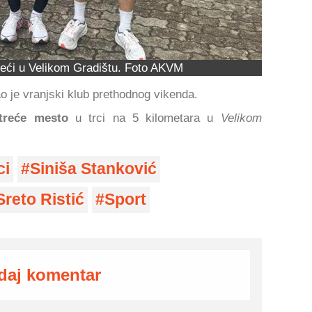
 treći u Velikom Gradištu. Foto AKVM
o je vranjski klub prethodnog vikenda.
treće mesto
u trci na 5 kilometara u
Velikom
ci
Siniša Stanković
Sreto Ristić
Sport
daj komentar