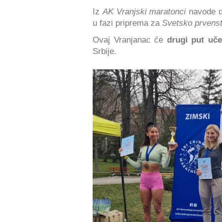
Iz
AK Vranjski maratonci
navode d
u fazi priprema za
Svetsko prvens
Ovaj Vranjanac će
drugi put uče
Srbije.