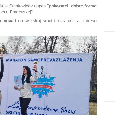
a je Stankovićev uspeh "
pokazatelj dobre forme
tvo
u Francuskoj".
stvovati
na svetskoj smotri maratonaca u dresu