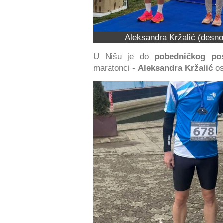
Aleksandra Kržalić (desno
U Nišu je do
pobedničkog pos
maratonci -
Aleksandra Kržalić
os