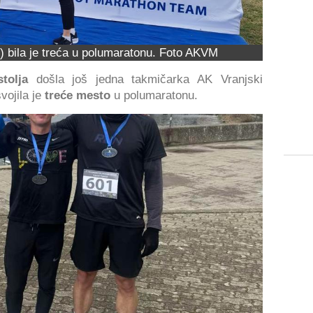
) bila je treća u polumaratonu. Foto AKVM
tolja
došla još jedna takmičarka AK Vranjski
vojila je
treće mesto
u polumaratonu.