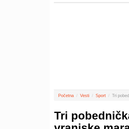
Početna
Vesti
Sport
Tri pobe
Tri pobedničk
vranjske mar