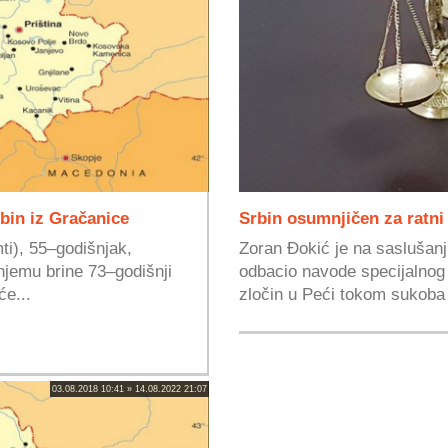
bin iz Gračanice
Srbin osumnjičen za ratni
ti), 55–godišnjak,
Zoran Đokić je na sasluša
 njemu brine 73–godišnji
odbacio navode specijalnog 
će...
zločin u Peći tokom sukoba 
03.08.2018 10:41 » 14.08.2022 21:07