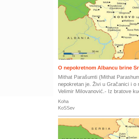
O nepokretnom Albancu brine Sr
Mithat Parašumti (Mithat Parashum
nepokretan je. Živi u Gračanici i o
Velimir Milovanović.- Iz bratove ku
Koha
KoSSev