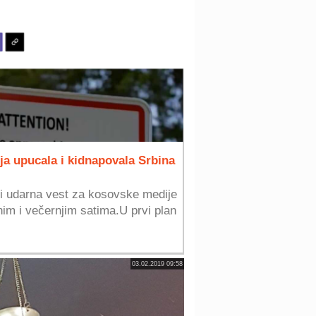
ja upucala i kidnapovala Srbina
 i udarna vest za kosovske medije
im i večernjim satima.U prvi plan
03.02.2019 09:58