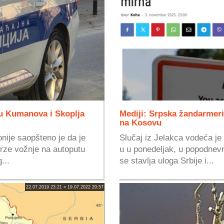
u Kumanova i Skoplja
Mediji: Srpska žandarmeri
na Kosovu
nije saopšteno je da je
Slučaj iz Jelakca vodeća je
brze vožnje na autoputu
u u ponedeljak, u popodnevn
...
se stavlja uloga Srbije i...
22.07.2019 23:21 » 19.07.2022 20:57