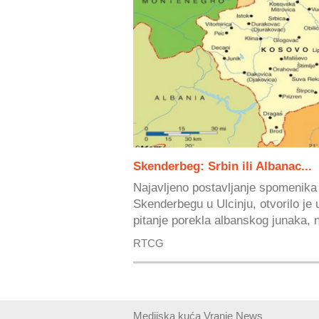
Skenderbeg: Srbin ili Albanac...
Najavljeno postavljanje spomenika
Skenderbegu u Ulcinju, otvorilo je 
pitanje porekla albanskog junaka, n
RTCG
Medijska kuća Vranje News