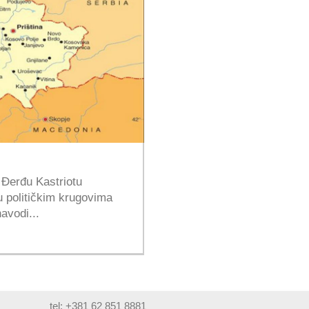
 Đerđu Kastriotu
u političkim krugovima
avodi...
tel: +381 62 851 8881