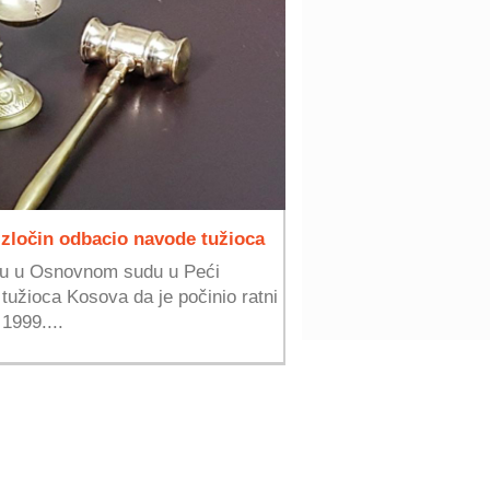
 zločin odbacio navode tužioca
nju u Osnovnom sudu u Peći
tužioca Kosova da je počinio ratni
1999....