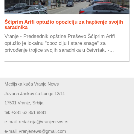
Šćiprim Arifi optužio opoziciju za hapšenje svojih
saradnika
Vranje - Predsednik opštine Preševo Šćiprim Arifi
optužio je lokalnu "opoziciju i stare snage" za
privođenje trojice svojih saradnika u četvrtak. -...
Medijska kuća Vranje News
Jovana Jankovića Lunge 12/11
17501 Vranje, Srbija
tel: +381 62 851 8881
e-mail:
redakcija@vranjenews.rs
e-mail:
vranjenews@gmail.com