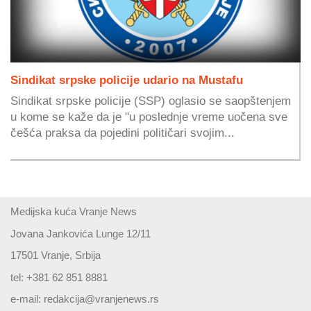
Sindikat srpske policije udario na Mustafu
Sindikat srpske policije (SSP) oglasio se saopštenjem
u kome se kaže da je "u poslednje vreme uočena sve
češća praksa da pojedini političari svojim...
Medijska kuća Vranje News
Jovana Jankovića Lunge 12/11
17501 Vranje, Srbija
tel: +381 62 851 8881
e-mail:
redakcija@vranjenews.rs