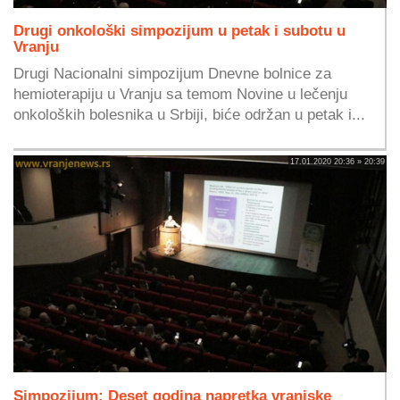
Drugi onkološki simpozijum u petak i subotu u
Vranju
Drugi Nacionalni simpozijum Dnevne bolnice za
hemioterapiju u Vranju sa temom Novine u lečenju
onkoloških bolesnika u Srbiji, biće održan u petak i...
17.01.2020 20:36 » 20:39
Simpozijum: Deset godina napretka vranjske