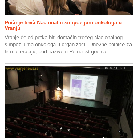
Počinje treći Nacionalni simpozijum onkologa u
Vranju
Vranje će od petka biti domaćin trećeg Nacionalnog
simpozijuma onkologa u organizaciji Dnevne bolnice za
hemioterapiju, pod nazivom Petnaest godina...
11.10.2022 11:17 » 11:21