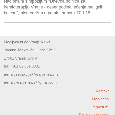
Nacionalni simpozijum "Dnevna bolnica za
hemioterapiju Vranje - deset godina lečenja malignih
bolesti", biće održan u petak i subotu 17. i 18....
Medijska kuća Vranje News
Jovana Jankovića Lunge 12/11
17501 Vranje, Srbija
tel: +381 62 851 8881
e-mail:
redakcija@vranjenews.rs
e-mail:
vranjenews@gmail.com
Kontakt
Marketing
Impresum
Pravila korišćenja