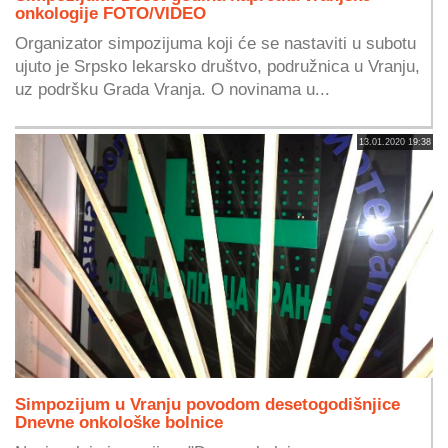
onkologije FOTO/VIDEO
Organizator simpozijuma koji će se nastaviti u subotu
ujuto je Srpsko lekarsko društvo, podružnica u Vranju,
uz podršku Grada Vranja. O novinama u...
13.01.2020 19:38
Simpozijum u Vranju povodom desetogodišnjice
Dnevne onkološke bolnice