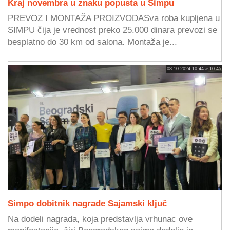
Kraj novembra u znaku popusta u Simpu
PREVOZ I MONTAŽA PROIZVODASva roba kupljena u
SIMPU čija je vrednost preko 25.000 dinara prevozi se
besplatno do 30 km od salona. Montaža je...
08.10.2024 10:44 » 10:45
Simpo dobitnik nagrade Sajamski ključ
Na dodeli nagrada, koja predstavlja vrhunac ove