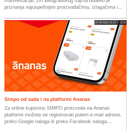
manifestacije, žiri Beogradskog sajma dodelio je
priznanja najuspešnijim proizvođačima, izlagačima i...
26.08.2024 15:27 » 15:30
Simpo od sada i na platformi Ananas
Za online kupovinu SIMPO proizvoda na Ananas
platformi možete se registrovati putem e-mail adrese,
preko Google naloga ili preko Facebook naloga....