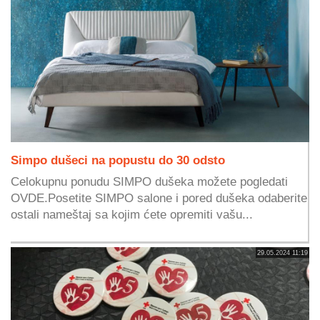
Simpo dušeci na popustu do 30 odsto
Celokupnu ponudu SIMPO dušeka možete pogledati
OVDE.Posetite SIMPO salone i pored dušeka odaberite
ostali nameštaj sa kojim ćete opremiti vašu...
29.05.2024 11:19