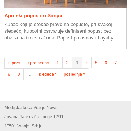
Aprilski popusti u Simpu
Kupac koji je stekao pravo na popuste, pri svakoj
sledećoj kupovini ostvaruje definisani popust bez
obzira na iznos računa. Popust po osnovu Loyalty...
« prva
‹ prethodna
1
2
3
4
5
6
7
8
9
…
sledeća ›
poslednja »
Medijska kuća Vranje News
Jovana Jankovića Lunge 12/11
17501 Vranje, Srbija