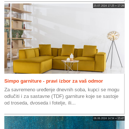
25.07.2024 17:25 » 17:26
Simpo garniture - pravi izbor za vaš odmor
Za savremeno uređenje dnevnih soba, kupci se mogu
odlučiti i za sastavne (TDF) garniture koje se sastoje
od troseda, dvoseda i fotelje, ili...
06.06.2024 14:54 » 15:47