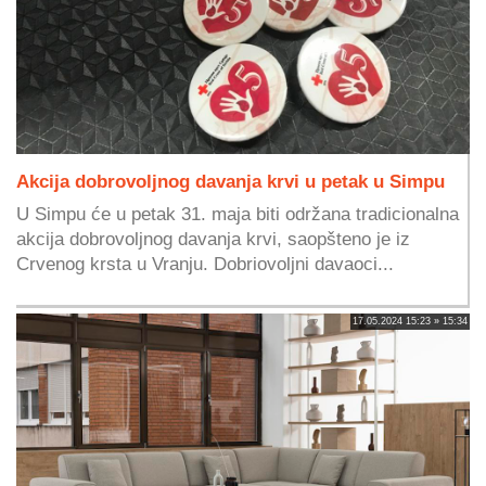
Akcija dobrovoljnog davanja krvi u petak u Simpu
U Simpu će u petak 31. maja biti održana tradicionalna
akcija dobrovoljnog davanja krvi, saopšteno je iz
Crvenog krsta u Vranju. Dobriovoljni davaoci...
17.05.2024 15:23 » 15:34