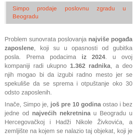
Simpo prodaje poslovnu zgradu u
Beogradu
Problem sunovrata poslovanja
najviše pogađa
zaposlene
, koji su u opasnosti od gubitka
posla. Prema podacima
iz 2024
. u ovoj
kompaniji radi ukupno
1.362 radnika
, a deo
njih mogao bi da izgubi radno mesto jer se
spekuliše da se sprema i otpuštanje oko 30
odsto zaposlenih.
Inače, Simpo je,
još pre 10 godina
ostao i bez
jedne od
najvećih nekretnina
u Beogradu u
Hercegovačkoj i Hadži Nikole Živkovića, a
zemljište na kojem se nalazio taj objekat, koji je