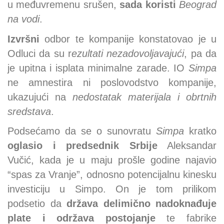
u međuvremenu srušen,
sada koristi
Beograd
na vodi
.
Izvršni
odbor te kompanije konstatovao je u
Odluci da su r
ezultati nezadovoljavajući
, pa da
je upitna i isplata minimalne zarade. IO
Simpa
ne amnestira ni poslovodstvo kompanije,
ukazujući na
nedostatak materijala i obrtnih
sredstava
.
Podsećamo da se o sunovratu
Simpa
kratko
oglasio i predsednik Srbije
Aleksandar
Vučić, kada je u maju prošle godine najavio
“spas za Vranje”, odnosno potencijalnu kinesku
investiciju u Simpo. On je tom prilikom
podsetio da
država delimično nadoknađuje
plate i održava postojanje
te fabrike