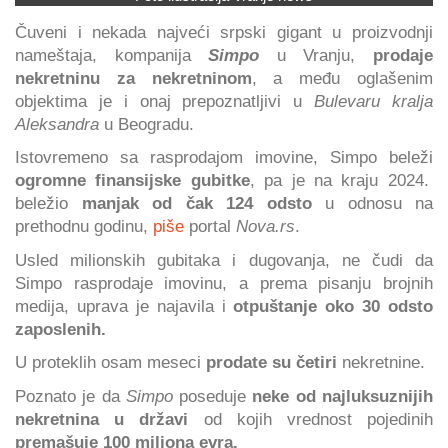
Čuveni i nekada najveći srpski gigant u proizvodnji
nameštaja, kompanija
Simpo
u Vranju,
prodaje
nekretninu za nekretninom
, a među oglašenim
objektima je i onaj prepoznatljivi u
Bulevaru kralja
Aleksandra
u Beogradu.
Istovremeno sa rasprodajom imovine, Simpo beleži
ogromne finansijske gubitke
, pa je na kraju 2024.
beležio
manjak od čak 124 odsto
u odnosu na
prethodnu godinu,
piše
portal
Nova.rs
.
Usled milionskih gubitaka i dugovanja, ne čudi da
Simpo rasprodaje imovinu, a prema pisanju brojnih
medija, uprava je najavila i
otpuštanje oko 30 odsto
zaposlenih.
U proteklih osam meseci
prodate su četiri
nekretnine.
Poznato je da
Simpo
poseduje
neke od najluksuznijih
nekretnina u državi
od kojih vrednost pojedinih
premašuje 100 miliona evra.