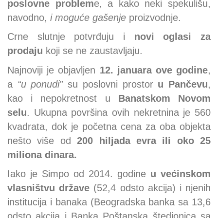
poslovne problem
e, a kako neki spekulišu,
navodno,
i moguće gašenje
proizvodnje.
Crne slutnje potvrđuju i
novi oglasi za
prodaju
koji se ne zaustavljaju.
Najnoviji je objavljen
12. januara ove godine
,
a
“u ponudi”
su poslovni prostor
u Pančevu
,
kao i nepokretnost u
Banatskom Novom
selu
. Ukupna površina ovih nekretnina je 560
kvadrata, dok je početna cena za oba objekta
nešto više od
200 hiljada evra ili oko 25
miliona dinara.
Iako je Simpo od 2014. godine
u većinskom
vlasništvu države
(52,4 odsto akcija) i njenih
institucija i banaka (Beogradska banka sa 13,6
odsto akcija i Banka Poštanska štedionica sa