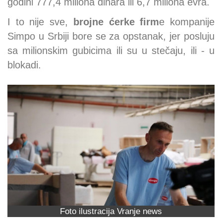
godini 777,4 miliona dinara ili 6,7 miliona evra.
I to nije sve,
brojne ćerke firm
e kompanije
Simpo u Srbiji bore se za opstanak, jer posluju
sa milionskim gubicima ili su u stečaju, ili - u
blokadi.
Foto ilustracija Vranje news