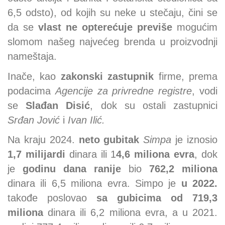
6,5 odsto), od kojih su neke u stečaju, čini se
da se
vlast ne opterećuje previše
mogućim
slomom našeg najvećeg brenda u proizvodnji
nameštaja.
Inače, kao
zakonski zastupnik
firme, prema
podacima
Agencije za privredne registre
, vodi
se
Slađan Disić
, dok su ostali zastupnici
Srđan Jović
i
Ivan Ilić.
Na kraju 2024.
neto gubitak
Simpa
je iznosio
1,7 milijardi
dinara ili 1
4,6 miliona evra
, dok
je
godinu dana ranije
bio
762,2 miliona
dinara ili 6,5 miliona evra. Simpo je
u 2022.
takođe poslovao
sa gubicima od 719,3
miliona
dinara ili 6,2 miliona evra, a u 2021.