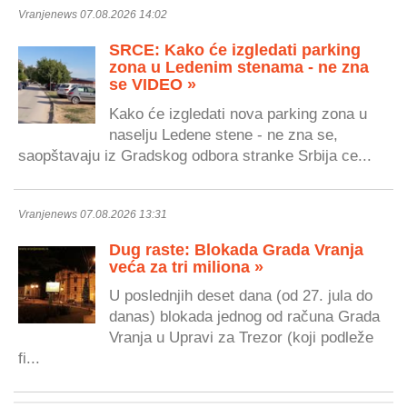
Vranjenews 07.08.2026 14:02
SRCE: Kako će izgledati parking
zona u Ledenim stenama - ne zna
se VIDEO »
Kako će izgledati nova parking zona u
naselju Ledene stene - ne zna se,
saopštavaju iz Gradskog odbora stranke Srbija ce...
Vranjenews 07.08.2026 13:31
Dug raste: Blokada Grada Vranja
veća za tri miliona »
U poslednjih deset dana (od 27. jula do
danas) blokada jednog od računa Grada
Vranja u Upravi za Trezor (koji podleže
fi...