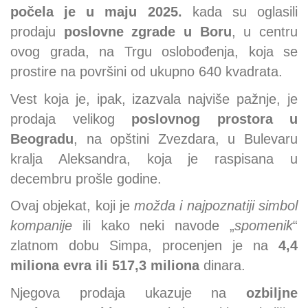
počela je u maju 2025.
kada su oglasili
prodaju
poslovne zgrade u Boru
, u centru
ovog grada, na Trgu oslobođenja, koja se
prostire na površini od ukupno 640 kvadrata.
Vest koja je, ipak, izazvala najviše pažnje, je
prodaja velikog
poslovnog prostora u
Beogradu
, na opštini Zvezdara, u Bulevaru
kralja Aleksandra, koja je raspisana u
decembru prošle godine.
Ovaj objekat, koji je
možda i najpoznatiji simbol
kompanije
ili kako neki navode „
spomenik
“
zlatnom dobu Simpa, procenjen je na
4,4
miliona evra ili 517,3 miliona
dinara.
Njegova prodaja ukazuje na
ozbiljne