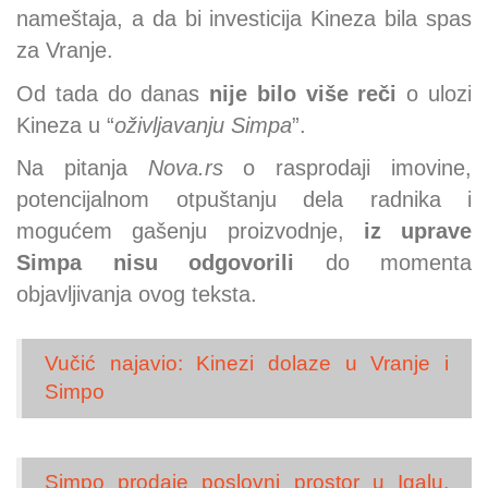
nameštaja, a da bi investicija Kineza bila spas
za Vranje.
Od tada do danas
nije bilo više reči
o ulozi
Kineza u “
oživljavanju Simpa
”.
Na pitanja
Nova.rs
o rasprodaji imovine,
potencijalnom otpuštanju dela radnika i
mogućem gašenju proizvodnje,
iz uprave
Simpa nisu odgovorili
do momenta
objavljivanja ovog teksta.
Vučić najavio: Kinezi dolaze u Vranje i
Simpo
Simpo prodaje poslovni prostor u Igalu,