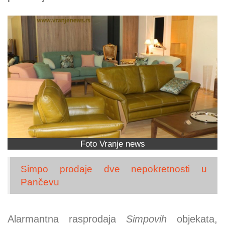
Foto Vranje news
Simpo prodaje dve nepokretnosti u
Pančevu
Alarmantna rasprodaja
Simpovih
objekata,