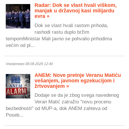
Radar: Dok se vlast hvali viškom,
manjak u državnoj kasi milijardu
evra »
Dok se vlast hvali rastom prihoda,
rashodi rastu duplo bržim
tempomMinistar Mali javno se pohvalio prihodima
većim od pl...
Vranjenews 08.08.2026 12:40
ANEM: Nove pretnje Veranu Matiću
vešanjem, javnom egzekucijom i
žrtvovanjem »
Dodaje se da je zbog svega navedenog
Veran Matić zatražio "novu procenu
bezbednosti" od MUP-a, dok ANEM zahteva od
Poseb...