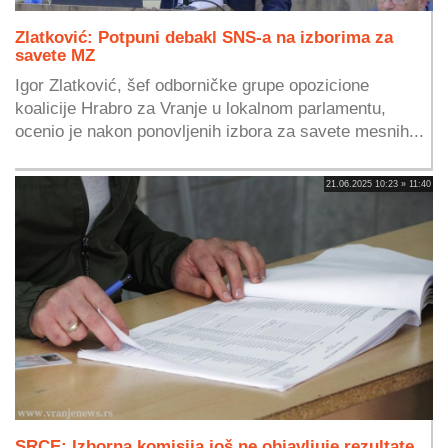
Zlatković: Potpuni debakl SNS-a na izborima za
savete MZ
Igor Zlatković, šef odborničke grupe opozicione
koalicije Hrabro za Vranje u lokalnom parlamentu,
ocenio je nakon ponovljenih izbora za savete mesnih...
21.06.2025 10:23 » 11:40
SRCE: Izborna komisija još ne objavljuje rezultate