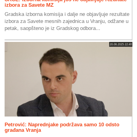
izbora za Savete MZ
Gradska izborna komisija i dalje ne objavljuje rezultate
izbora za Savete mesnih zajednica u Vranju, odžane u
petak, saopšteno je iz Gradskog odbora...
20.06.2025 22:40
Petrović: Naprednjake podržava samo 10 odsto
građana Vranja