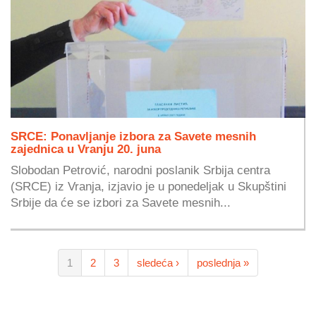
SRCE: Ponavljanje izbora za Savete mesnih
zajednica u Vranju 20. juna
Slobodan Petrović, narodni poslanik Srbija centra
(SRCE) iz Vranja, izjavio je u ponedeljak u Skupštini
Srbije da će se izbori za Savete mesnih...
1
2
3
sledeća ›
poslednja »