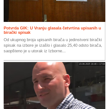
Potvrda GIK: U Vranju glasala četvrtina upisanih u
birački spisak
Od ukupnog broja upisanih birača u jedinstveni birački
spisak na izbore je izašlo i glasalo 25,40 odsto birača,
saopšteno je u utorak iz Izborne...
23.06.2025 16:46 » 17:04