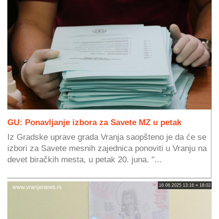
GU: Ponavljanje izbora za Savete MZ u petak
Iz Gradske uprave grada Vranja saopšteno je da će se
izbori za Savete mesnih zajednica ponoviti u Vranju na
devet biračkih mesta, u petak 20. juna. "...
16.06.2025 13:16 » 18:02