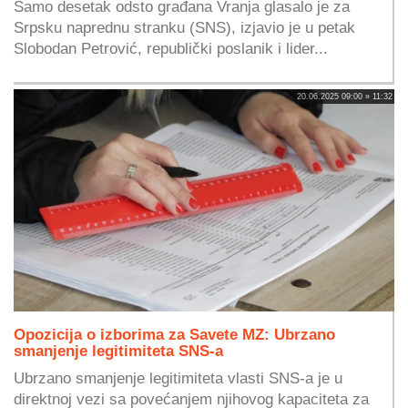
Samo desetak odsto građana Vranja glasalo je za
Srpsku naprednu stranku (SNS), izjavio je u petak
Slobodan Petrović, republički poslanik i lider...
20.06.2025 09:00 » 11:32
Opozicija o izborima za Savete MZ: Ubrzano
smanjenje legitimiteta SNS-a
Ubrzano smanjenje legitimiteta vlasti SNS-a je u
direktnoj vezi sa povećanjem njihovog kapaciteta za