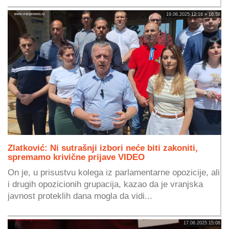
19.06.2025 12:16 » 16:58
Zlatković: Ni sutrašnji izbori neće biti zakoniti,
spremamo krivične prijave VIDEO
On je, u prisustvu kolega iz parlamentarne opozicije, ali
i drugih opozicionih grupacija, kazao da je vranjska
javnost proteklih dana mogla da vidi...
17.06.2025 15:08