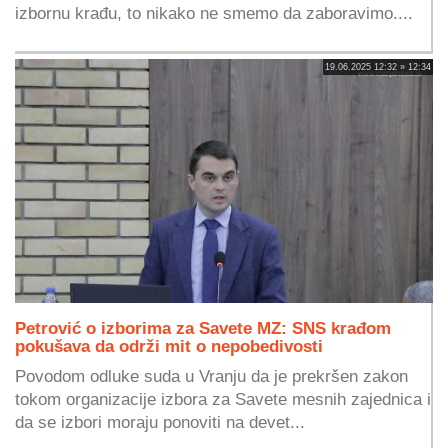
izbornu krađu, to nikako ne smemo da zaboravimo....
19.06.2025 12:32 » 12:34
Petrović o izborima za Savete MZ: SNS krađom
pokušava da održi mit o nepobedivosti
Povodom odluke suda u Vranju da je prekršen zakon
tokom organizacije izbora za Savete mesnih zajednica i
da se izbori moraju ponoviti na devet...