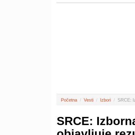
Početna
Vesti
Izbori
SRCE: Iz
SRCE: Izborna
objavljuje rez