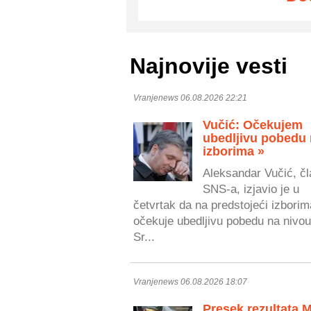
Najnovije vesti
Vranjenews 06.08.2026 22:21
Vučić: Očekujem
ubedljivu pobedu
izborima »
Aleksandar Vučić, čl
SNS-a, izjavio je u
četvrtak da na predstojeći izborim
očekuje ubedljivu pobedu na nivou
Sr...
Vranjenews 06.08.2026 18:07
Presek rezultata 