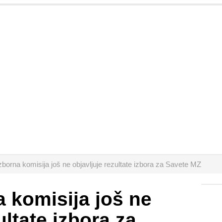
borna komisija još ne objavljuje rezultate izbora za Savete MZ
 komisija još ne
ultate izbora za