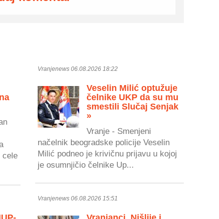
Vranjenews 06.08.2026 18:22
Veselin Milić optužuje
 na
čelnike UKP da su mu
smestili Slučaj Senjak
»
an
Vranje - Smenjeni
načelnik beogradske policije Veselin
a
Milić podneo je krivičnu prijavu u kojoj
 cele
je osumnjičio čelnike Up...
Vranjenews 06.08.2026 15:51
MUP-
Vranjanci, Nišlije i