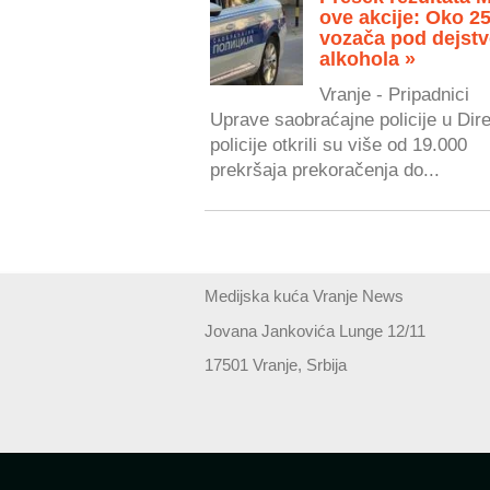
ove akcije: Oko 2
vozača pod dejst
alkohola »
Vranje - Pripadnici
Uprave saobraćajne policije u Dire
policije otkrili su više od 19.000
prekršaja prekoračenja do...
Medijska kuća Vranje News
Jovana Jankovića Lunge 12/11
17501 Vranje, Srbija