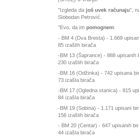
"Izgleda da
još uvek računaju
", n
Slobodan Petrović.
"Evo, da im
pomognem
:
- BM 4 (Dva Bresta) - 1.669 upisan
85 izašlih birača
-BM 13 (Šaprance) - 888 upisanih 
230 izašlih birača
-BM 16 (Odžinka) - 742 upisana bi
73 izašla birača
-BM 17 (Ogledna stanica) - 815 upi
84 izašla birača
-BM 19 (Sobina) - 1.171 upisani bi
156 izašlih birača
- BM 20 (Centar) - 647 upisanih bi
44 izašla birača