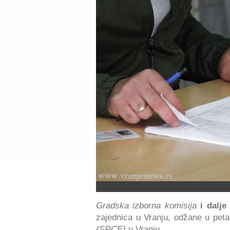
Gradska izborna komisija
i dalje 
zajednica u Vranju, odžane u pet
(SRCE)
u Vranju.