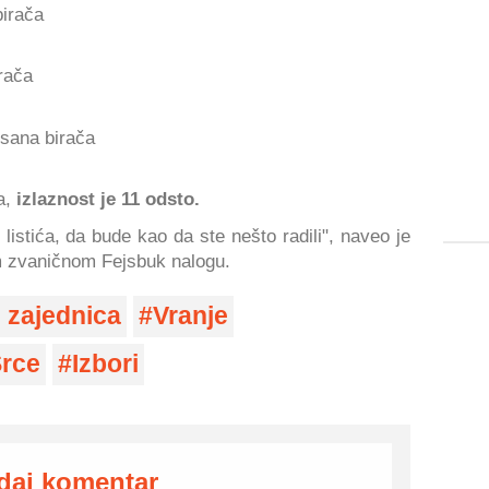
birača
irača
isana birača
a,
izlaznost je 11 odsto.
listića, da bude kao da ste nešto radili", naveo je
m zvaničnom Fejsbuk nalogu.
 zajednica
Vranje
rce
Izbori
daj komentar