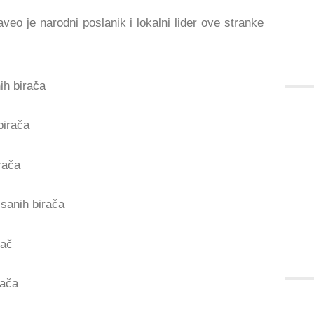
aveo je narodni poslanik i lokalni lider ove stranke
ih birača
birača
rača
sanih birača
rač
rača