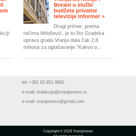
50
Borani u službi
vom
budžeta privatne
televizije Informer »
Drugi primer, prema
kciji
rečima Milošević, je to što Gradska
uprava grada Vranja dala čak 2,8
miliona za oglašavanje."Kakvo o...
tel: +381 62 851 8881
e-mail:
redakcija@vranjenews.rs
e-mail:
vranjenews@gmail.com
Copyright © 2026 Vranjenews