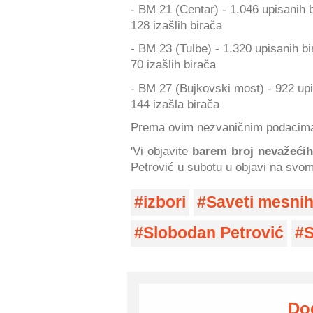
- BM 21 (Centar) - 1.046 upisanih 
128 izašlih birača
- BM 23 (Tulbe) - 1.320 upisanih b
70 izašlih birača
- BM 27 (Bujkovski most) - 922 up
144 izašla birača
Prema ovim nezvaničnim podacim
'Vi objavite
barem broj nevažećih
Petrović u subotu u objavi na svo
izbori
Saveti mesnih
Slobodan Petrović
S
Do