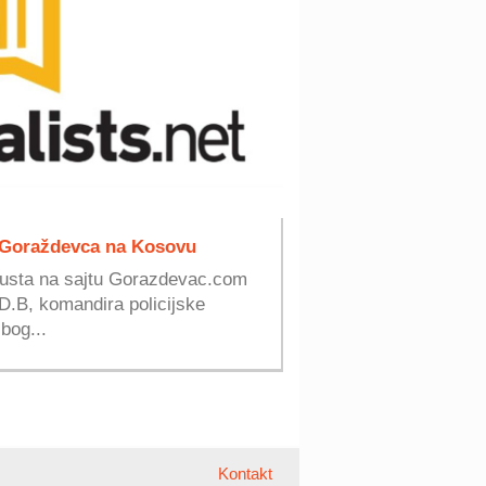
 Goraždevca na Kosovu
vgusta na sajtu Gorazdevac.com
 D.B, komandira policijske
bog...
Kontakt