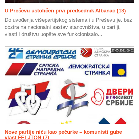
U Preševu ustoličen prvi predsednik Albanac (13)
Do uvođenja višepartijskog sistema i u Preševu je, bez
obzira na nacionalni sastav stanovništva, u partiji,
vlasti i društvu uopšte sve funkcionisalo...
27.05.2021 09:02
Nove partije niču kao pečurke – komunisti gube
vlast FELJTON (7)