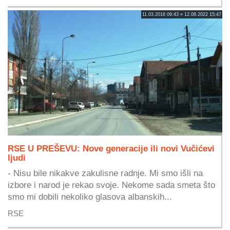
11.03.2018 09:43 » 12.08.2022 15:47
RSE U PREŠEVU: Nove generacije ili novi Vučićevi
ljudi
- Nisu bile nikakve zakulisne radnje. Mi smo išli na
izbore i narod je rekao svoje. Nekome sada smeta što
smo mi dobili nekoliko glasova albanskih...
RSE