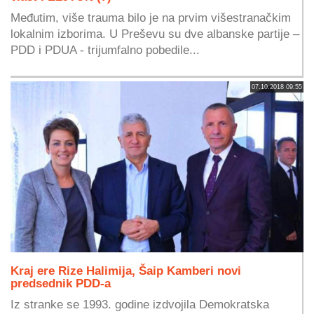
Međutim, više trauma bilo je na prvim višestranačkim
lokalnim izborima. U Preševu su dve albanske partije –
PDD i PDUA - trijumfalno pobedile...
07.10.2018 09:55
Kraj ere Rize Halimija, Šaip Kamberi novi
predsednik PDD-a
Iz stranke se 1993. godine izdvojila Demokratska