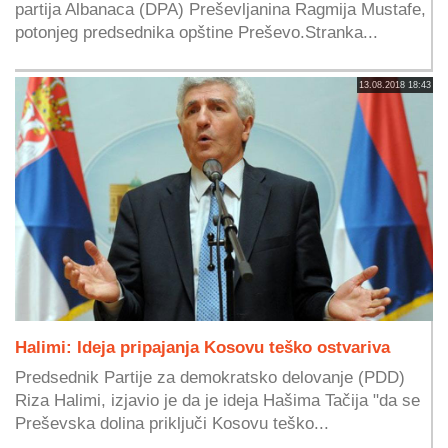
partija Albanaca (DPA) Preševljanina Ragmija Mustafe,
potonjeg predsednika opštine Preševo.Stranka...
13.08.2018 18:43
Halimi: Ideja pripajanja Kosovu teško ostvariva
Predsednik Partije za demokratsko delovanje (PDD)
Riza Halimi, izjavio je da je ideja Hašima Tačija "da se
Preševska dolina priključi Kosovu teško...