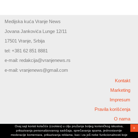
Medijska kuća Vranje News
Jovana Jankovića Lunge 12/11
17501 Vranje, Srbija
tel: +381 62 851 8881
e-mail:
redakcija@vranjenews.rs
e-mail:
vranjenews@gmail.com
Kontakt
Marketing
Impresum
Pravila korišćenja
O nama
Ovaj sajt koristi kolačiće (cookies) u cilju pružanja boljeg korisničkog iskustva,
X
Copyright © 2026 Vranjenews
prikazivanja personalizovanog sadržaja, sprečavanja spama, jednostavnije
All rights reserved
moderacije komentara, prikazivanja reklama, kao i za još neke funkcionalnosti koje