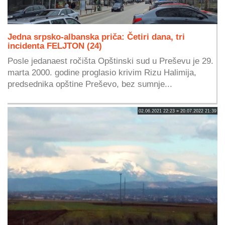
Jedna srpsko-albanska priča: Četiri dana, tri
incidenta FELJTON (24)
Posle jedanaest ročišta Opštinski sud u Preševu je 29.
marta 2000. godine proglasio krivim Rizu Halimija,
predsednika opštine Preševo, bez sumnje...
02.06.2021 22:23 » 20.07.2022 21:39