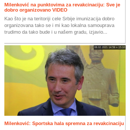
Milenković na punktovima za revakcinaciju: Sve je
dobro organizovano VIDEO
Kao što je na teritoriji cele Srbije imunizacija dobro
organizovana tako se i mi kao lokalna samouprava
trudimo da tako bude i u našem gradu, izjavio...
08.02.2021 14:59 » 15:10
Milenković: Sportska hala spremna za revakcinaciju