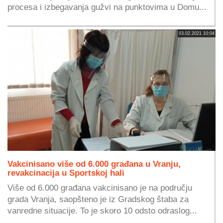
procesa i izbegavanja gužvi na punktovima u Domu...
03.02.2021 10:04
Vakcinisano više od 6.000 građana u Vranju,
revakcinacija u Sportskoj hali
Više od 6.000 građana vakcinisano je na području
grada Vranja, saopšteno je iz Gradskog štaba za
vanredne situacije. To je skoro 10 odsto odraslog...