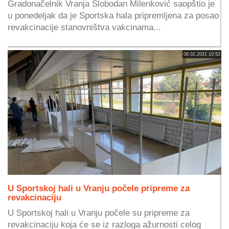
Gradonačelnik Vranja Slobodan Milenković saopštio je
u ponedeljak da je Sportska hala pripremljena za posao
revakcinacije stanovništva vakcinama...
06.02.2021 10:52
U Sportskoj hali u Vranju počele pripreme za
revakcinaciju
U Sportskoj hali u Vranju počele su pripreme za
revakcinaciju koja će se iz razloga ažurnosti celog