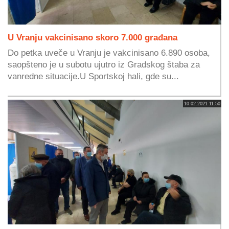
U Vranju vakcinisano skoro 7.000 građana
Do petka uveče u Vranju je vakcinisano 6.890 osoba,
saopšteno je u subotu ujutro iz Gradskog štaba za
vanredne situacije.U Sportskoj hali, gde su...
10.02.2021 11:50