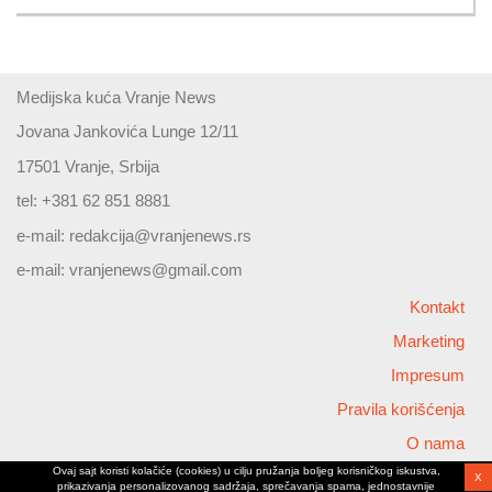
Medijska kuća Vranje News
Jovana Jankovića Lunge 12/11
17501 Vranje, Srbija
tel: +381 62 851 8881
e-mail:
redakcija@vranjenews.rs
e-mail:
vranjenews@gmail.com
Kontakt
Marketing
Impresum
Pravila korišćenja
O nama
Ovaj sajt koristi kolačiće (cookies) u cilju pružanja boljeg korisničkog iskustva,
X
Copyright © 2026 Vranjenews
prikazivanja personalizovanog sadržaja, sprečavanja spama, jednostavnije