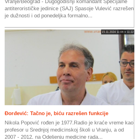
Vranje/Beograd - Dugogodišnji komandant Specijalne
antiterorističke jedinice (SAJ) Spasoje Vulević razrešen
je dužnosti i od ponedeljka formalno...
15.11.2024 11:06 » 11:22
Đorđević: Tačno je, biću razrešen funkcije
Nikola Popović rođen je 1977.Radio je kraće vreme kao
profesor u Srednjoj medicinskoj školi u Vranju, a od
2007 - 2012. na Odeljenju medicine rada...