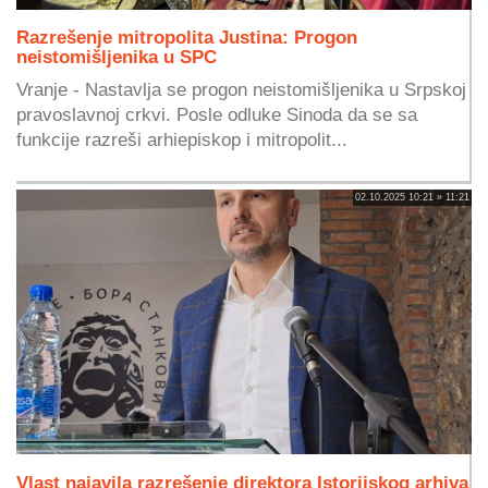
Razrešenje mitropolita Justina: Progon
neistomišljenika u SPC
Vranje - Nastavlja se progon neistomišljenika u Srpskoj
pravoslavnoj crkvi. Posle odluke Sinoda da se sa
funkcije razreši arhiepiskop i mitropolit...
02.10.2025 10:21 » 11:21
Vlast najavila razrešenje direktora Istorijskog arhiva