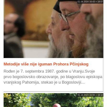
01.06.2024 16:43 » 18:07
Metodije više nije iguman Prohora Pčinjskog
Rođen je 7. septembra 1987. godine u Vranju.Svoje
prvo bogoslovsko obrazovanje, po blagoslovu episkopa
vranjskog Pahomija, stekao je u Bogosloviji...
31.10.2023 19:04 » 19:10