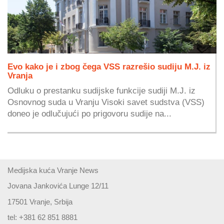
Evo kako je i zbog čega VSS razrešio sudiju M.J. iz
Vranja
Odluku o prestanku sudijske funkcije sudiji M.J. iz
Osnovnog suda u Vranju Visoki savet sudstva (VSS)
doneo je odlučujući po prigovoru sudije na...
Medijska kuća Vranje News
Jovana Jankovića Lunge 12/11
17501 Vranje, Srbija
tel: +381 62 851 8881