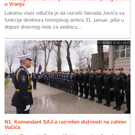
u Vranju
Lokalna vlast odlučila je da razreši Nenada Jovića sa
funkcije direktora Istorijskog arhiva 31. januar, piše u
dopuni dnevnog reda za sednicu...
07.09.2025 16:20 » 16:22
N1: Komandant SAJ-a razrešen dužnosti na zahtev
Vučića