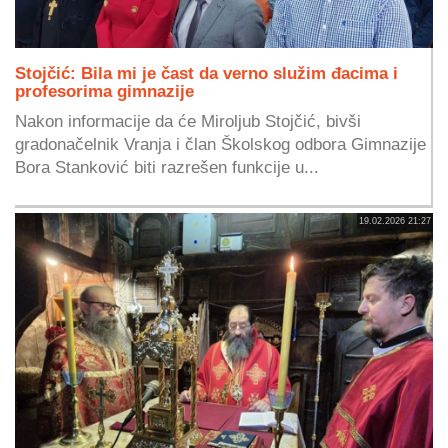
Stojčić: Bila mi je čast da verno služim đacima i
profesorima gimnazije
Nakon informacije da će Miroljub Stojčić, bivši
gradonačelnik Vranja i član Školskog odbora Gimnazije
Bora Stanković biti razrešen funkcije u...
19.02.2026 21:27