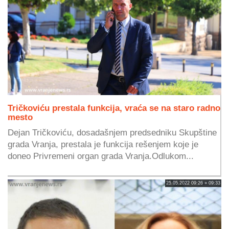
Tričkoviću prestala funkcija, vraća se na staro radno
mesto
Dejan Tričkoviću, dosadašnjem predsedniku Skupštine
grada Vranja, prestala je funkcija rešenjem koje je
doneo Privremeni organ grada Vranja.Odlukom...
25.05.2022 09:26 » 09:33