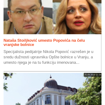
Nataša Stoiljković umesto Popovića na čelu
vranjske bolnice
Specijalista pedijatrije Nikola Popović razrešen je u
sredu dužnosti upravnika Opšte bolnice u Vranju, a
umesto njega je na tu funkciju imenovana...
25.09.2019 11:24