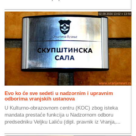
02.09.2024 13:02 » 13:59
Evo ko će sve sedeti u nadzornim i upravnim
odborima vranjskih ustanova
U Kulturno-obrazovnom centru (KOC) zbog isteka
mandata prestaće funkcija u Nadzornom odboru
predsedniku Veljku Laliću (dipl. pravnik iz Vranja,...